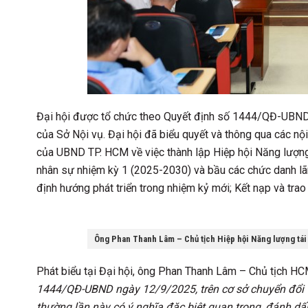
Đại hội được tổ chức theo Quyết định số 1444/QĐ-UBN
của Sở Nội vụ. Đại hội đã biểu quyết và thông qua các
của UBND TP. HCM về việc thành lập Hiệp hội Năng lượng
nhân sự nhiệm kỳ 1 (2025-2030) và bầu các chức danh l
định hướng phát triển trong nhiệm kỷ mới; Kết nạp và tra
Ông Phan Thanh Lâm – Chủ tịch Hiệp hội Năng lượng tái t
Phát biểu tại Đại hội, ông Phan Thanh Lâm – Chủ tịch H
1444/QĐ-UBND ngày 12/9/2025, trên cơ sở chuyển đổi t
thường lần này có ý nghĩa đặc biệt quan trọng, đánh d