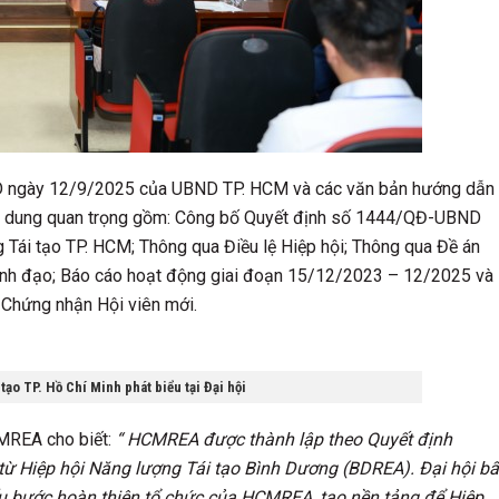
D ngày 12/9/2025 của UBND TP. HCM và các văn bản hướng dẫn
 nội dung quan trọng gồm: Công bố Quyết định số 1444/QĐ-UBND
 Tái tạo TP. HCM; Thông qua Điều lệ Hiệp hội; Thông qua Đề án
ãnh đạo; Báo cáo hoạt động giai đoạn 15/12/2023 – 12/2025 và
o Chứng nhận Hội viên mới.
ạo TP. Hồ Chí Minh phát biểu tại Đại hội
CMREA cho biết:
“
HCMREA được thành lập theo Quyết định
ừ Hiệp hội Năng lượng Tái tạo Bình Dương (BDREA).
Đại hội bấ
ấu bước hoàn thiện tổ chức của HCMREA, tạo nền tảng để Hiệp