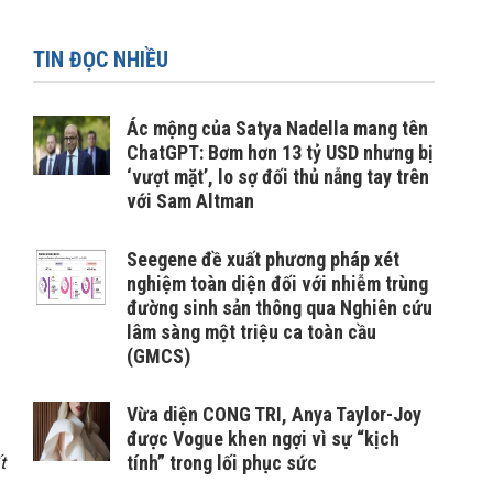
TIN ĐỌC NHIỀU
Ác mộng của Satya Nadella mang tên
ChatGPT: Bơm hơn 13 tỷ USD nhưng bị
‘vượt mặt’, lo sợ đối thủ nẫng tay trên
với Sam Altman
Seegene đề xuất phương pháp xét
nghiệm toàn diện đối với nhiễm trùng
đường sinh sản thông qua Nghiên cứu
lâm sàng một triệu ca toàn cầu
(GMCS)
Vừa diện CONG TRI, Anya Taylor-Joy
được Vogue khen ngợi vì sự “kịch
tính” trong lối phục sức
t