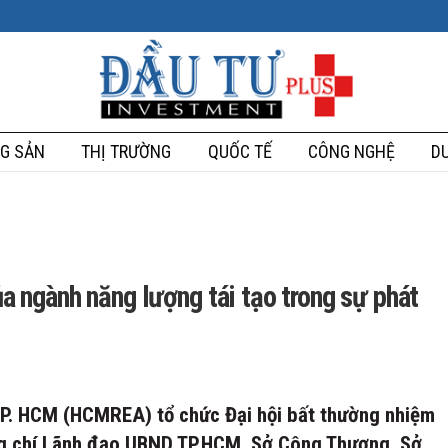
G SẢN
THỊ TRƯỜNG
QUỐC TẾ
CÔNG NGHỆ
DU
ngành năng lượng tái tạo trong sự phát
TP. HCM (HCMREA) tổ chức Đại hội bất thường nhiệm
ng chí Lãnh đạo UBND TP.HCM, Sở Công Thương, Sở