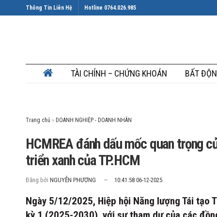
Thông Tin Liên Hệ
Hotline 0764.026.985
TÀI CHÍNH – CHỨNG KHOÁN
BẤT ĐỘN
Trang chủ
»
HCMREA đánh dấu mốc quan trọng của 
triển xanh của TP.HCM
Đăng bởi
NGUYỄN PHƯƠNG
10:41:58 06-12-2025
Ngày 5/12/2025, Hiệp hội Năng lượng Tái tạo 
kỳ 1 (2025-2030), với sự tham dự của các đồ