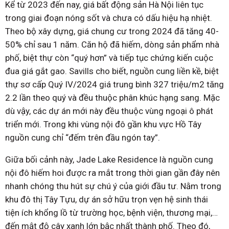
Kể từ 2023 đến nay, giá bất động sản Hà Nội liên tục
trong giai đoạn nóng sốt và chưa có dấu hiệu hạ nhiệt.
Theo bộ xây dựng, giá chung cư trong 2024 đã tăng 40-
50% chỉ sau 1 năm. Căn hộ đã hiếm, dòng sản phẩm nhà
phố, biệt thự còn “quý hơn” và tiếp tục chứng kiến cuộc
đua giá gắt gao. Savills cho biết, nguồn cung liền kề, biệt
thự sơ cấp Quý IV/2024 giá trung bình 327 triệu/m2 tăng
2.2 lần theo quý và đều thuộc phân khúc hạng sang. Mặc
dù vậy, các dự án mới này đều thuộc vùng ngoại ô phát
triển mới. Trong khi vùng nội đô gần khu vực Hồ Tây
nguồn cung chỉ “đếm trên đầu ngón tay”.
Giữa bối cảnh này, Jade Lake Residence là nguồn cung
nội đô hiếm hoi được ra mắt trong thời gian gần đây nên
nhanh chóng thu hút sự chú ý của giới đầu tư. Nằm trong
khu đô thị Tây Tựu, dự án sở hữu trọn vẹn hệ sinh thái
tiện ích khổng lồ từ trường học, bệnh viện, thương mại,…
đến mật độ cây xanh lớn bậc nhất thành phố. Theo đó,