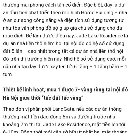
thương mại phong cách tân cổ điển. Đặc biệt, đây là dự
án đầu tiên phát triển theo mô hình Home Building – nhà
ở an cư song công năng và diện tích sử dụng tương tự
như tòa văn phòng đồ sộ giúp gia chủ sử dụng cho đa
mục đích. Để làm được điều này, Jade Lake Residence là
dự án nhà liền thổ hiếm hoi tại nội đô có hệ số sử dụng
đất 5 lần – cao nhất trong tất cả dự án nhà liền thổ nội
đô trên thị trường hiện nay. Nhờ hệ số sử dụng cao, mỗi
căn nhà tại đây được xây lên tới 6 tầng – 1 tầng hầm – 1
tum.
Thiết kế linh hoạt, mua 1 được 7-
vàng ròng tại nội đô
Hà Nội giữa thời “tấc đất tấc vàng”
Theo đơn vị phân phối LandGate, nếu các dự án thông
thường mặt tiền dao động 5m và đường trước nhà
khoảng 7m thì tại Jade Lake Residence, mặt tiền lên tới
6-10m. Đồng thời mỗi căn sở hữu ít nhất hai mặt thoáng,