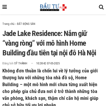
Trang chủ
»
Jade Lake Residence​: Nắm giữ
“vàng ròng” với mô hình Home
Building đầu tiên tại nội đô Hà Nội
Đăng bởi
SỸ THÀNH
10:28:42 07-05-2025
Không đơn thuần là chốn lui về lý tưởng của giới
thượng lưu với những tòa nhà đồ sộ, Home
Building – một mô hình mới chưa từng xuất hiện
cho phép gia chủ đưa nơi ở trở thành những tòa
văn phòng, khách sạn, thậm chí căn hộ mini giúp
chủ sở hữu tối ưu lợi nhuận.