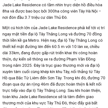
Jade Lake Residence có tầm nhìn trực diện hồ điều hòa
8ha và được bao bọc bởi 300ha công viên Tây Hà Nội –
nơi đón đầu 3.7 triệu cư dân Thủ Đô.
Một cú hích lớn của Jade Lake Residence phải kể tới vị trí
ngay mặt tiền đại lộ Tây Thăng Long và đường 70 đồng
thời liền kề ga Metro. Hiện nay, đại lộ Tây Thăng Long có
thiết kế mặt đường lên đến 60.5 m với 10 làn xe, chiều
dài 33km, đang được gấp rút triển khai thi công hoàn
thiện, dự kiến sẽ thông xe ra đường Phạm Văn Đồng
trong năm 2025. Đây là trục giao thương mới và đại lộ
xuyên tâm cuối cùng khép kín khu Tây, nối thẳng từ Tây
Hồ qua Bắc Từ Liêm đến Sơn Tây. Trong khi đó, đường 70
đoạn qua dự án rộng 46m đã được hoàn thiện & kết nối
trực tiếp vào đại lộ Tây Thăng Long. Sau khi hoàn thiện,
toàn khu Jade Lake Residence sẽ là tâm điểm giao
thương mới của khu vực Tây Thủ Đô, thúc đẩy giá bất