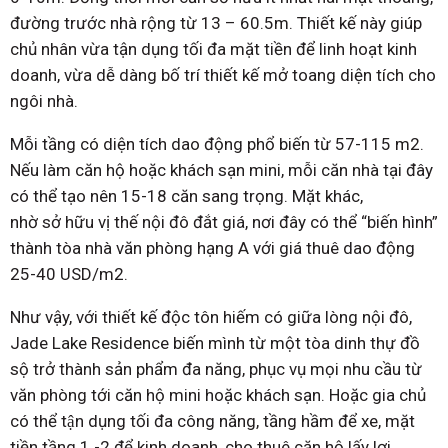
đường trước nhà rộng từ 13 – 60.5m. Thiết kế này giúp
chủ nhân vừa tận dụng tối đa mặt tiền để linh hoạt kinh
doanh, vừa dễ dàng bố trí thiết kế mở toang diện tích cho
ngôi nhà.
Mỗi tầng có diện tích dao động phổ biến từ 57-115 m2.
Nếu làm căn hộ hoặc khách sạn mini, mỗi căn nhà tại đây
có thể tạo nên 15-18 căn sang trọng. Mặt khác,
nhờ sở hữu vị thế nội đô đắt giá, nơi đây có thể “biến hình”
thành tòa nhà văn phòng hạng A với giá thuê dao động
25-40 USD/m2.
Như vậy, với thiết kế độc tôn hiếm có giữa lòng nội đô,
Jade Lake Residence biến mình từ một tòa dinh thự đồ
sộ trở thành sản phẩm đa năng, phục vụ mọi nhu cầu từ
văn phòng tới căn hộ mini hoặc khách sạn. Hoặc gia chủ
có thể tận dụng tối đa công năng, tầng hầm để xe, mặt
tiền tầng 1 -2 để kinh doanh, cho thuê căn hộ lấy lợi