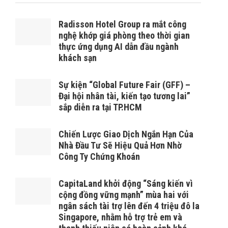
Radisson Hotel Group ra mắt công
nghệ khớp giá phòng theo thời gian
thực ứng dụng AI dẫn đầu ngành
khách sạn
Sự kiện “Global Future Fair (GFF) –
Đại hội nhân tài, kiến tạo tương lai”
sắp diễn ra tại TP.HCM
Chiến Lược Giao Dịch Ngắn Hạn Của
Nhà Đầu Tư Sẽ Hiệu Quả Hơn Nhờ
Công Ty Chứng Khoán
CapitaLand khởi động “Sáng kiến vì
cộng đồng vững mạnh” mùa hai với
ngân sách tài trợ lên đến 4 triệu đô la
Singapore, nhằm hỗ trợ trẻ em và