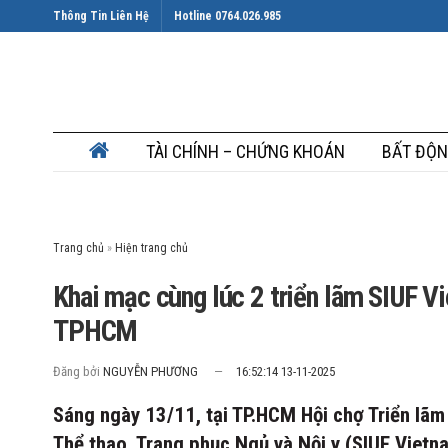
Thông Tin Liên Hệ
Hotline 0764.026.985
TÀI CHÍNH – CHỨNG KHOÁN
BẤT ĐỘN
Trang chủ
»
Khai mạc cùng lúc 2 triển lãm SIUF 
TPHCM
Đăng bởi
NGUYỄN PHƯƠNG
16:52:14 13-11-2025
Sáng ngày 13/11, tại TP.HCM Hội chợ Triển lãm
Thể thao, Trang phục Ngủ và Nội y (SIUF Vietn