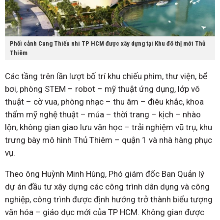
Phối cảnh Cung Thiếu nhi TP HCM được xây dựng tại Khu đô thị mới Thủ
Thiêm
Các tầng trên lần lượt bố trí khu chiếu phim, thư viện, bể
bơi, phòng STEM – robot – mỹ thuật ứng dụng, lớp võ
thuật – cờ vua, phòng nhạc – thu âm – điêu khắc, khoa
thẩm mỹ nghệ thuật – múa – thời trang – kịch – nhào
lộn, không gian giao lưu văn học – trải nghiệm vũ trụ, khu
trưng bày mô hình Thủ Thiêm – quận 1 và nhà hàng phục
vụ.
Theo ông Huỳnh Minh Hùng, Phó giám đốc Ban Quản lý
dự án đầu tư xây dựng các công trình dân dụng và công
nghiệp, công trình được định hướng trở thành biểu tượng
văn hóa – giáo dục mới của TP HCM. Không gian được