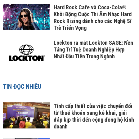
Hard Rock Cafe và Coca-Cola®
Khởi Động Cuộc Thi Âm Nhạc Hard
Rock Rising dành cho các Nghệ Sĩ
Trẻ Triển Vọng
Lockton ra mắt Lockton SAGE: Nền
Tảng Trí Tuệ Doanh Nghiệp Hợp
Nhất Đầu Tiên Trong Ngành
TIN ĐỌC NHIỀU
Tính cấp thiết của việc chuyển đổi
từ thuế khoán sang kê khai, giải
đáp kịp thời đến cộng đồng hộ kinh
doanh