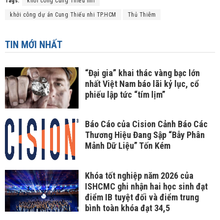
Tags:
khởi công Cung Thiếu nhi
khởi công dự án Cung Thiếu nhi TP.HCM
Thủ Thiêm
TIN MỚI NHẤT
“Đại gia” khai thác vàng bạc lớn
nhất Việt Nam báo lãi kỷ lục, cổ
phiếu lập tức “tím lịm”
Báo Cáo của Cision Cảnh Báo Các
Thương Hiệu Đang Sập “Bẫy Phân
Mảnh Dữ Liệu” Tốn Kém
Khóa tốt nghiệp năm 2026 của
ISHCMC ghi nhận hai học sinh đạt
điểm IB tuyệt đối và điểm trung
bình toàn khóa đạt 34,5