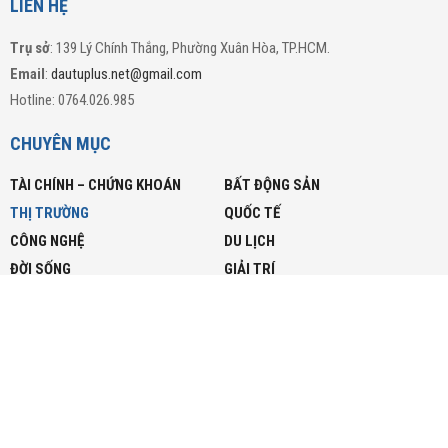
ĐẦU TƯ PLUS
Dautuplus.net
Thông tin Đầu tư – Kinh tế và Đời sống
Ban biên tập Dautuplus.net
LIÊN HỆ
Trụ sở
: 139 Lý Chính Thắng, Phường Xuân Hòa, TP.HCM.
Email
:
dautuplus.net@gmail.com
Hotline: 0764.026.985
CHUYÊN MỤC
TÀI CHÍNH – CHỨNG KHOÁN
BẤT ĐỘNG SẢN