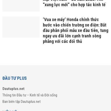
Sự kiện quốc tế InnoEx 2024 thu hút
hơn 4.000 CEO và 85 quỹ đầu tư
khắp Đông Nam Á tham dự
Nhiều hạn chế xuất hiện sau khi 3
bộ luật liên quan đến thị trường bất
động sản có hiệu lực
Diễn đàn Hợp tác Kinh tế Thương
mại Việt Nam – EU năm 2025: Tìm
“xung lực mới” cho hợp tác kinh tế
‘Vua xe máy’ Honda chính thức
bước vào chiến trường xe điện: Bắt
đầu phân phối mẫu xe đầu tiên, tung
ngay ưu đãi lớn cạnh tranh sòng
phẳng với các đối thủ