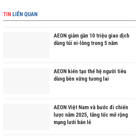
cúng và khu vui chơi giải trí, cũng như quầy cà phê Barista
Bean, tạo ra không gian thư giãn lý tưởng.
Đặc biệt, Aeon Xuân Thủy cam kết mang lại trải nghiệm
mua sắm tuyệt vời với dịch vụ tư vấn khách hàng chuyên
nghiệp, chu đáo và tận tâm. Các tiện ích hiện đại, không
gian thoải mái sẽ giúp mỗi chuyến mua sắm trở thành
một khoảnh khắc ấn tượng.
Tags:
AEON
Aeon Xuân Thủy
siêu thị
TIN
LIÊN QUAN
AEON giảm gần 10 triệu giao dịch
dùng túi ni-lông trong 5 năm