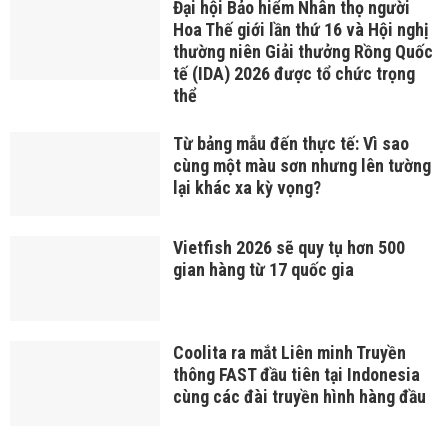
TIN MỚI NHẤT
Đại Hội Đại Biểu Lần Thứ I Câu Lạc
Bộ Doanh Nhân Vĩnh Long Tại
TP.HCM – Nhiệm Kỳ 2026 – 2031:
“Hợp Tác – Phát Triển – Hướng Về
Quê Hương Vĩnh Long”
Đại hội Bảo hiểm Nhân thọ người
Hoa Thế giới lần thứ 16 và Hội nghị
thường niên Giải thưởng Rồng Quốc
tế (IDA) 2026 được tổ chức trọng
thể
Từ bảng mẫu đến thực tế: Vì sao
cùng một màu sơn nhưng lên tường
lại khác xa kỳ vọng?