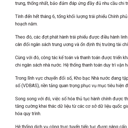
trung, thống nhất, bảo đảm đáp ứng đầy đủ nhu cầu chi t
Tính đến hết tháng 6, tổng khối lượng trái phiếu Chính ph
hoạch năm.
Theo đó, các đợt phát hành trái phiếu được điều hành lin
cân đối ngân sách trung ương và ổn định thị trường tài chí
Cùng với đó, công tác kế toán và thanh toán được triển k
chi ngân sách nhà nước. Hệ thống thanh toán duy trì vận h
Trong lĩnh vực chuyển đổi số, Kho bạc Nhà nước đang tập 
số (VDBAS), nền tảng quan trọng phục vụ mục tiêu hiện 
Song song với đó, việc số hóa thủ tục hành chính được t
tăng cường khai thác dữ liệu từ các cơ sở dữ liệu quốc gi
hóa quy trình.
Hệ thống dịch vụ công trực tuyến tiếp tục được nâng cấp