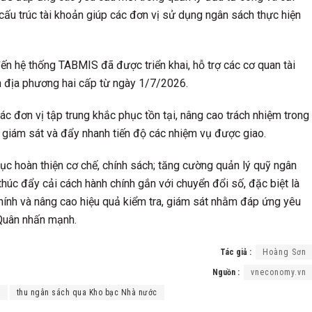
 cấu trúc tài khoản giúp các đơn vị sử dụng ngân sách thực hiện
đến hệ thống TABMIS đã được triển khai, hỗ trợ các cơ quan tài
n địa phương hai cấp từ ngày 1/7/2026.
ác đơn vị tập trung khắc phục tồn tại, nâng cao trách nhiệm trong
, giám sát và đẩy nhanh tiến độ các nhiệm vụ được giao.
ục hoàn thiện cơ chế, chính sách; tăng cường quản lý quỹ ngân
thúc đẩy cải cách hành chính gắn với chuyển đổi số, đặc biệt là
 chính và nâng cao hiệu quả kiểm tra, giám sát nhằm đáp ứng yêu
 Quân nhấn mạnh.
Tác giả :
Hoàng Sơn
Nguồn :
vneconomy.vn
c
thu ngân sách qua Kho bạc Nhà nước