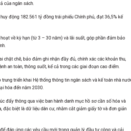
rả của ngân sách.
ủ huy động 182.561 tỷ đồng trái phiếu Chính phủ, đạt 36,5% kế
h hoạt về kỳ hạn (từ 3 – 30 năm) và lãi suất, góp phần đảm bảo
nh.
hai chặt chẽ, bảo đảm ghi nhận đầy đủ, chính xác các khoản thu,
ành an toàn, thông suốt, kể cả trong các giai đoạn cao điểm.
trung triển khai Hệ thống thông tin ngân sách và kế toán nhà nướ
đại hóa đến năm 2030.
húc đẩy thông qua việc ban hành danh mục hồ sơ cần số hóa và
a, đặc biệt là dữ liệu dân cư, nhằm cắt giảm giấy tờ và đơn giản
 để đáp ứng các yêu cầu mới trong quản lý đầu tư công và cải