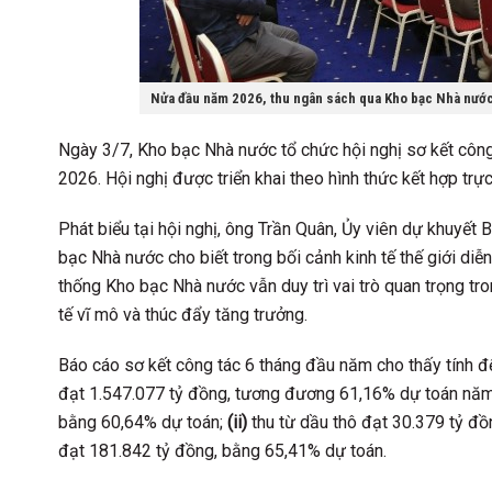
Nửa đầu năm 2026, thu ngân sách qua Kho bạc Nhà nước
Ngày 3/7, Kho bạc Nhà nước tổ chức hội nghị sơ kết công
2026. Hội nghị được triển khai theo hình thức kết hợp trực
Phát biểu tại hội nghị, ông Trần Quân, Ủy viên dự khuyế
bạc Nhà nước cho biết trong bối cảnh kinh tế thế giới diễ
thống Kho bạc Nhà nước vẫn duy trì vai trò quan trọng tr
tế vĩ mô và thúc đẩy tăng trưởng.
Báo cáo sơ kết công tác 6 tháng đầu năm cho thấy tính đ
đạt 1.547.077 tỷ đồng, tương đương 61,16% dự toán năm
bằng 60,64% dự toán;
(ii)
thu từ dầu thô đạt 30.379 tỷ đ
đạt 181.842 tỷ đồng, bằng 65,41% dự toán.