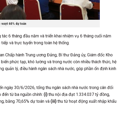
 vượt 60% dự toán
 tác 6 tháng đầu năm và triển khai nhiệm vụ 6 tháng cuối năm
 tiếp và trực tuyến trong toàn hệ thống.
t Ban Chấp hành Trung ương Đảng, Bí thư Đảng ủy, Giám đốc Kho
n biến phức tạp, khó lường và trong nước còn nhiều thách thức, hệ
ong quản lý, điều hành ngân sách nhà nước, góp phần ổn định kinh
ến ngày 30/6/2026, tổng thu ngân sách nhà nước trong cân đối
 đến từ ba nguồn chính:
(i)
thu nội địa đạt 1.334.037 tỷ đồng,
ồng, bằng 70,65% dự toán và
(iii)
thu từ hoạt động xuất nhập khẩu