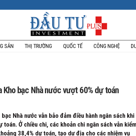
G SẢN
THỊ TRƯỜNG
QUỐC TẾ
CÔNG NGHỆ
DU
a Kho bạc Nhà nước vượt 60% dự toán
ho bạc Nhà nước vẫn bảo đảm điều hành ngân sách khi
 toán. Ở chiều chi, các khoản chi ngân sách vẫn kiể
khoảng 38,4% dự toán, tạo dư địa cho các nhiệm vụ