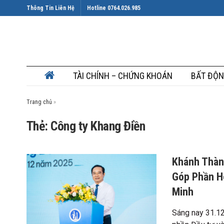
Thông Tin Liên Hệ
Hotline 0764.026.985
TÀI CHÍNH – CHỨNG KHOÁN
BẤT ĐỘN
Trang chủ
»
Thẻ: Công ty Khang Điền
Khánh Thàn
Góp Phần H
Minh
Sáng nay 31.12