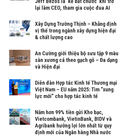
Jeff Bezos là ‘kẻ bắt chước’ khi trở
lại làm CEO, tham gia cuộc đua AI
Xây Dựng Trường Thịnh – Khẳng định
vị thế trong ngành xây dựng hiện đại
& chất lượng cao
An Cường giới thiệu bộ sưu tập 9 màu
sàn xương cá theo gạch gỗ – Đa dạng
và Hiện đại
Diễn đàn Hợp tác Kinh tế Thương mại
Việt Nam – EU năm 2025: Tìm “xung
lực mới” cho hợp tác kinh tế
Nắm hơn 99% tiền gửi Kho bạc,
Vietcombank, VietinBank, BIDV và
Agribank hưởng lợi lớn nhất từ quy
định mới của Ngân hàng Nhà nước