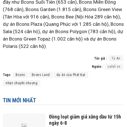
đây như Bcons Suối Tiên (653 căn), Bcons Miền Đông
(768 căn), Bcons Garden (1.815 căn), Bcons Green View
(Tân Hòa với 916 căn), Bcons Bee (Nội Hóa 289 căn hộ),
dự án Bcons Plaza (Quang Phúc với 1.285 căn hộ), Bcons
Sala (524 căn hộ), dự án Bcons Polygon (783 căn hộ), dự
án Bcons Green Topaz (1.002 căn hộ) và dự án Bcons
Polaris (522 căn hộ).
Tác giả :
Tú An
Nguồn :
cafef.vn
Tags:
Bcons
Bcons Land
dự án của Phát Đạt
nhận chuyển nhượng
TIN MỚI NHẤT
Đồng loạt giảm giá xăng dầu từ 15h
ngày 6-8