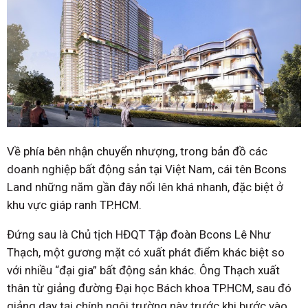
Về phía bên nhận chuyển nhượng, trong bản đồ các
doanh nghiệp bất động sản tại Việt Nam, cái tên Bcons
Land những năm gần đây nổi lên khá nhanh, đặc biệt ở
khu vực giáp ranh TP.HCM.
Đứng sau là Chủ tịch HĐQT Tập đoàn Bcons Lê Như
Thạch, một gương mặt có xuất phát điểm khác biệt so
với nhiều “đại gia” bất động sản khác. Ông Thạch xuất
thân từ giảng đường Đại học Bách khoa TP.HCM, sau đó
giảng dạy tại chính ngôi trường này trước khi bước vào