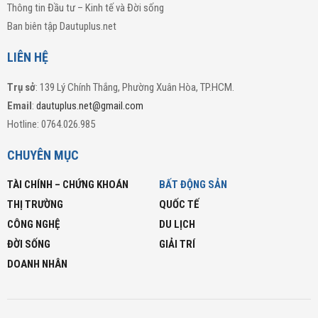
Thông tin Đầu tư – Kinh tế và Đời sống
Ban biên tập Dautuplus.net
LIÊN HỆ
Trụ sở
: 139 Lý Chính Thắng, Phường Xuân Hòa, TP.HCM.
Email
:
dautuplus.net@gmail.com
Hotline: 0764.026.985
CHUYÊN MỤC
TÀI CHÍNH – CHỨNG KHOÁN
BẤT ĐỘNG SẢN
THỊ TRƯỜNG
QUỐC TẾ
CÔNG NGHỆ
DU LỊCH
ĐỜI SỐNG
GIẢI TRÍ
DOANH NHÂN