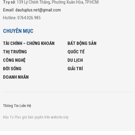
Trụ sở
: 139 Lý Chính Thắng, Phường Xuân Hòa, TP.HCM.
Email
:
dautuplus.net@gmail.com
Hotline: 0764.026.985
CHUYÊN MỤC
TÀI CHÍNH – CHỨNG KHOÁN
BẤT ĐỘNG SẢN
THỊ TRƯỜNG
QUỐC TẾ
CÔNG NGHỆ
DU LỊCH
ĐỜI SỐNG
GIẢI TRÍ
DOANH NHÂN
Thông Tin Liên Hệ
Đầu Tư Plus giữ bản quyền trên website này