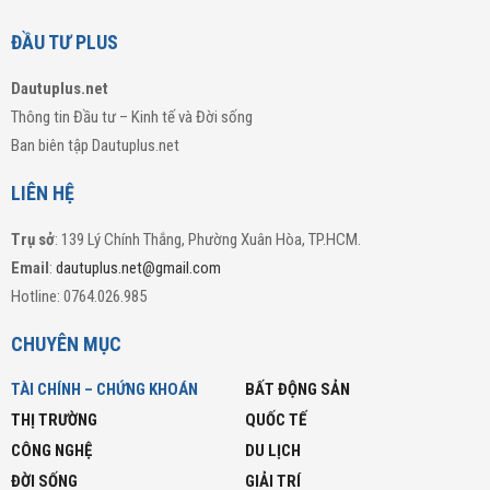
ĐẦU TƯ PLUS
Dautuplus.net
Thông tin Đầu tư – Kinh tế và Đời sống
Ban biên tập Dautuplus.net
LIÊN HỆ
Trụ sở
: 139 Lý Chính Thắng, Phường Xuân Hòa, TP.HCM.
Email
:
dautuplus.net@gmail.com
Hotline: 0764.026.985
CHUYÊN MỤC
TÀI CHÍNH – CHỨNG KHOÁN
BẤT ĐỘNG SẢN
THỊ TRƯỜNG
QUỐC TẾ
CÔNG NGHỆ
DU LỊCH
ĐỜI SỐNG
GIẢI TRÍ