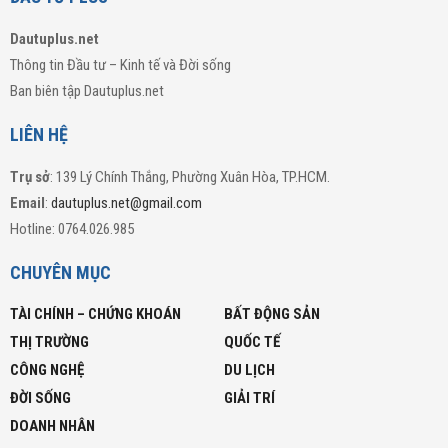
Dautuplus.net
Thông tin Đầu tư – Kinh tế và Đời sống
Ban biên tập Dautuplus.net
LIÊN HỆ
Trụ sở
: 139 Lý Chính Thắng, Phường Xuân Hòa, TP.HCM.
Email
:
dautuplus.net@gmail.com
Hotline: 0764.026.985
CHUYÊN MỤC
TÀI CHÍNH – CHỨNG KHOÁN
BẤT ĐỘNG SẢN
THỊ TRƯỜNG
QUỐC TẾ
CÔNG NGHỆ
DU LỊCH
ĐỜI SỐNG
GIẢI TRÍ
DOANH NHÂN