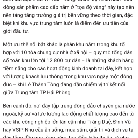
dòng sản phẩm cao cấp nằm ở “tọa độ vàng” này tạo nên
nền tảng tăng trưởng giá trị bền vững theo thời gian, đặc
biệt khi khu vực trung tâm luôn là điểm đến ưu tiên của
giới đầu tư.
Một ưu thế nổi bật khác là phân khu nằm trong khu tổ
hợp với 10 tòa chung cư nhà ở xã hội – quy mô tổng dân
số toàn khu lên tới 12.800 cư dân – là những khách hàng
tiềm năng cho các hoạt động kinh doanh tại đây, kết hợp
với lượng khách lưu thông trong khu vực ngày một đông
đúc – khi Lê Thánh Tông đang dần chiếm vị trí kết nối
giữa Trung tâm TP Hải Phòng.
Bên cạnh đó, nơi đây tập trung đông đảo chuyên gia nước
ngoài, kỹ sư và lực lượng lao động chất lượng cao đến từ
các khu công nghiệp lớn lân cận như Tràng Duệ, Đình Vũ
hay VSIP. Nhu cầu ăn uống, mua sắm, giải trí và dịch vụ tại
đây tăng đều qua từng năm, tạo điều kiện thuận lợi cho