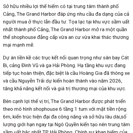
Sở hữu nhiều lợi thế hiếm có tại trung tâm thành phố
Cảng, The Grand Harbor đáp ứng nhu cầu đa dạng của cả
người mua ở thực lẫn đầu tư. Tọa lạc tại khu vực sầm uất
nhất thành phố Cảng, The Grand Harbor mở ra một quần
thể shophouse đẳng cấp vừa an cư vừa khai thác thương
mại mạnh mẽ.
Dự án liền kề các trục kết nối quan trọng như sân bay Cát
Bi, cảng Đình Vũ và ga Hải Phòng. Hạ tầng khu vực đang
tiếp tục hoàn thiện, đặc biệt là cầu Hoàng Gia đã thông xe
và cầu Nguyễn Trãi dự kiến hoàn thành vào năm 2026,
tăng khả năng kết nối và giá trị thương mại của khu vực.
Bên cạnh lợi thế vị trí, The Grand Harbor được phát triển
theo mô hình shophouse 6 tầng 1 tum với mặt tiền rộng
6m, kiến trúc hiện đại đa công năng và sở hữu lâu dài,số
lượng giới hạn ngay tại Ngô Quyền kiến tạo nên trung tâm
sầm uất bậc nhất TP. Hải Phòng. Chính sự khan hiếm của