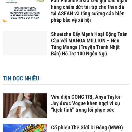
Fair Finance Asia kêu gọi các ngân
hàng chấm dứt tài trợ cho than đá
tại ASEAN và tăng cường các biện
pháp bảo vệ xã hội
Shueisha Đẩy Mạnh Hoạt Động Toàn
Cầu với MANGA MILLION – Nền
Tảng Manga (Truyện Tranh Nhật
Bản) Hỗ Trợ 100 Ngôn Ngữ
TIN ĐỌC NHIỀU
Vừa diện CONG TRI, Anya Taylor-
Joy được Vogue khen ngợi vì sự
“kịch tính” trong lối phục sức
Cổ phiếu Thế Giới Di Động (MWG)