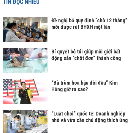
TIN ĐỌC NHIỀU
Đề nghị bỏ quy định “chờ 12 tháng”
mới được rút BHXH một lần
Bí quyết bỏ túi giúp môi giới bất
động sản “chốt đơn” thành công
“Bà trùm hoa hậu đời đầu” Kim
Hồng giờ ra sao?
“Luật chơi” quốc tế: Doanh nghiệp
nhỏ và vừa cần chủ động thích ứng