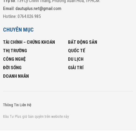
Trụ sở
: 139 Lý Chính Thắng, Phường Xuân Hòa, TP.HCM.
Email
:
dautuplus.net@gmail.com
Hotline: 0764.026.985
CHUYÊN MỤC
TÀI CHÍNH – CHỨNG KHOÁN
BẤT ĐỘNG SẢN
THỊ TRƯỜNG
QUỐC TẾ
CÔNG NGHỆ
DU LỊCH
ĐỜI SỐNG
GIẢI TRÍ
DOANH NHÂN
Thông Tin Liên Hệ
Đầu Tư Plus giữ bản quyền trên website này