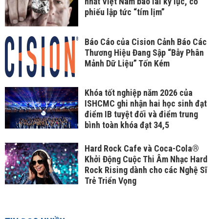
nhất Việt Nam báo lãi kỷ lục, cổ
phiếu lập tức “tím lịm”
Báo Cáo của Cision Cảnh Báo Các
Thương Hiệu Đang Sập “Bẫy Phân
Mảnh Dữ Liệu” Tốn Kém
Khóa tốt nghiệp năm 2026 của
ISHCMC ghi nhận hai học sinh đạt
điểm IB tuyệt đối và điểm trung
bình toàn khóa đạt 34,5
Hard Rock Cafe và Coca-Cola®
Khởi Động Cuộc Thi Âm Nhạc Hard
Rock Rising dành cho các Nghệ Sĩ
Trẻ Triển Vọng