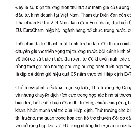
Đây là sự kiện thường niên thu hút sự tham gia của đôn
đầu tư, kinh doanh tại Việt Nam. Tham dự Diễn đàn còn c
Phái đoàn EU tại Việt Nam, lãnh đạo Eurocham, đại biểu 
EU, EuroCham, hiệp hội ngành hàng, tổ chức trong nước, q
Diễn đàn đã trở thành một kênh tương tác, đối thoại chín
chuyên gia về: triển vọng thị trường trước bối cảnh kinh 
về thời cơ và thách thức đan xen; từ đó khuyến nghị các gi
đồng thời gợi mở những phương hướng phát triển hợp tác, 
là dịp để đánh giá hiệu quả 05 năm thực thi Hiệp định EVF
Chủ trì và phát biểu khai mạc sự kiện, Thứ trưởng Bộ Cô
và những chuyển dịch tích cực trong hợp tác kinh tế th
hiệu lực, bất chấp biến động thị trường, chuỗi cung ứng, 
khăn. Nhấn mạnh vai trò của Hiệp định, Thứ trưởng cho b
thị trường, mà quan trọng hơn còn hỗ trợ chuyển đổi cơ cấu
và mở rộng hợp tác với EU trong những lĩnh vực mới mà ha