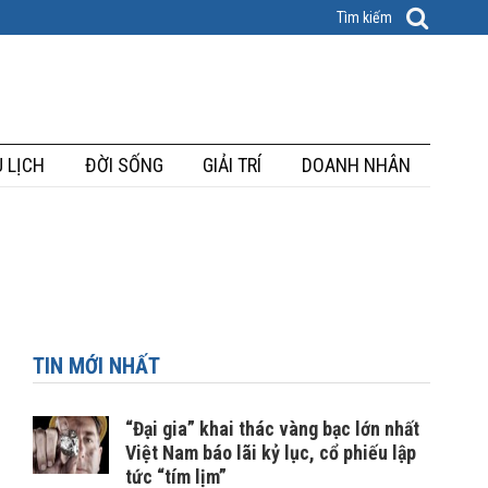
 LỊCH
ĐỜI SỐNG
GIẢI TRÍ
DOANH NHÂN
TIN MỚI NHẤT
“Đại gia” khai thác vàng bạc lớn nhất
Việt Nam báo lãi kỷ lục, cổ phiếu lập
tức “tím lịm”