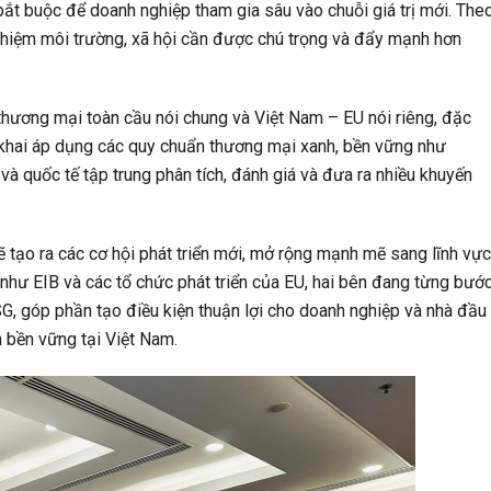
 bắt buộc để doanh nghiệp tham gia sâu vào chuỗi giá trị mới. The
 nhiệm môi trường, xã hội cần được chú trọng và đẩy mạnh hơn
 thương mại toàn cầu nói chung và Việt Nam – EU nói riêng, đặc
n khai áp dụng các quy chuẩn thương mại xanh, bền vững như
 quốc tế tập trung phân tích, đánh giá và đưa ra nhiều khuyến
 tạo ra các cơ hội phát triển mới, mở rộng mạnh mẽ sang lĩnh vực
 như EIB và các tổ chức phát triển của EU, hai bên đang từng bướ
 ESG, góp phần tạo điều kiện thuận lợi cho doanh nghiệp và nhà đầu
n bền vững tại Việt Nam.