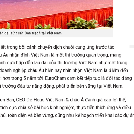
 đại sứ quán Đan Mạch tại Việt Nam
ết trong bối cảnh chuyển dịch chuỗi cung ứng trước tác
 Âu nhận định Việt Nam là một thị trường quan trọng, mang
ạnh sức hấp dẫn lâu dài của thị trường Việt Nam như một trung
doanh nghiệp châu Âu hiện nay nhìn nhận Việt Nam là điểm đến
i hơn trong 5 năm tới. EuroCham cam kết tiếp tục là đối tác đáng
 trường đầu tư năng động, phát triển bền vững tại Việt Nam.
en Ban, CEO De Heus Việt Nam & châu Á đánh giá cao lợi thế,
ích cực chia sẻ bài học kinh nghiệm, thực tiễn thích ứng và điều
ủ, toàn diện và bền vững, cũng như kế hoạch triển khai các dự á