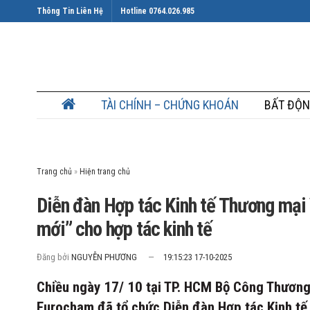
Thông Tin Liên Hệ
Hotline 0764.026.985
TÀI CHÍNH – CHỨNG KHOÁN
BẤT ĐỘN
Trang chủ
»
Diễn đàn Hợp tác Kinh tế Thương mại
mới” cho hợp tác kinh tế
Đăng bởi
NGUYỄN PHƯƠNG
19:15:23 17-10-2025
Chiều ngày 17/ 10 tại TP. HCM Bộ Công Thương 
Eurocham đã tổ chức Diễn đàn Hợp tác Kinh t