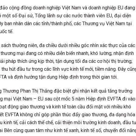
g đảo cộng đồng doanh nghiệp Việt Nam và doanh nghiệp EU đang
ó một số Đại sứ, Tổng lãnh sự các nước thành viên EU, đại diện
Ủy ban nhân dân các tỉnh/thành phố, các Thương vụ Việt Nam tại
uốc tế.
h sách thường niên, đa chiều dưới nhiều góc nhìn xác thực của các
tế thương mại đang có nhiều diễn biến nhanh, khó lường; nhận định
ải pháp thích ứng kịp thời, tận dụng tối đa các cơ hội thị trường;
thu hút đầu tư trong các lĩnh vực kinh tế mới, tiềm năng. Đây cũn
TA và định hướng tận dụng Hiệp định trong thời gian tới.
ng Thương Phan Thị Thắng đặc biệt ghi nhận kết quả tăng trưởng
ương mại Việt Nam – EU sau cột mốc 5 năm Hiệp định EVFTA đi vào
hoạt động giao thương và kinh tế toàn cầu đối mặt với nhiều khó
iết EVFTA không chỉ góp phần thúc đẩy giao thương, đa dạng hóa
 kinh tế, cải cách thể chế, cải thiện môi trường kinh doanh, đầu t
i Bên cùng quan tâm như kinh tế xanh, kinh tế số, chuyển đổi năn