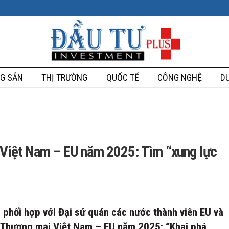
G SẢN
THỊ TRƯỜNG
QUỐC TẾ
CÔNG NGHỆ
DU
 Việt Nam – EU năm 2025: Tìm “xung lực
phối hợp với Đại sứ quán các nước thành viên EU và
ế Thương mại Việt Nam – EU năm 2025: “Khai phá