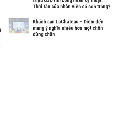
triệu USD tìm công nhân kỹ thuật:
u
Thời tàn của nhân viên cổ cồn trắng?
Khách sạn LaChateau – Điểm đến
mang ý nghĩa nhiều hơn một chốn
ế
dừng chân
g
i