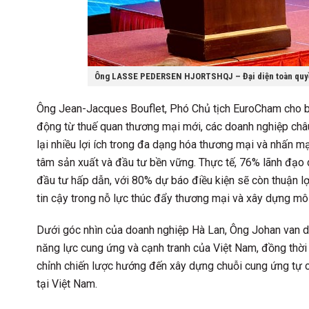
Ông LASSE PEDERSEN HJORTSHQJ – Đại diện toàn quyền
Ông Jean-Jacques Bouflet, Phó Chủ tịch EuroCham cho bi
động từ thuế quan thương mại mới, các doanh nghiệp châu
lại nhiều lợi ích trong đa dạng hóa thương mại và nhấn m
tâm sản xuất và đầu tư bền vững. Thực tế, 76% lãnh đạo 
đầu tư hấp dẫn, với 80% dự báo điều kiện sẽ còn thuận lợ
tin cậy trong nỗ lực thúc đẩy thương mại và xây dựng môi
Dưới góc nhìn của doanh nghiệp Hà Lan, Ông Johan van d
năng lực cung ứng và cạnh tranh của Việt Nam, đồng thời t
chỉnh chiến lược hướng đến xây dựng chuỗi cung ứng tự ch
tại Việt Nam.