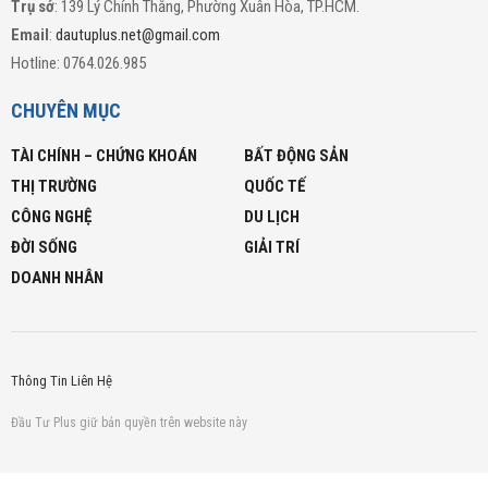
Trụ sở
: 139 Lý Chính Thắng, Phường Xuân Hòa, TP.HCM.
Email
:
dautuplus.net@gmail.com
Hotline: 0764.026.985
CHUYÊN MỤC
TÀI CHÍNH – CHỨNG KHOÁN
BẤT ĐỘNG SẢN
THỊ TRƯỜNG
QUỐC TẾ
CÔNG NGHỆ
DU LỊCH
ĐỜI SỐNG
GIẢI TRÍ
DOANH NHÂN
Thông Tin Liên Hệ
Đầu Tư Plus giữ bản quyền trên website này