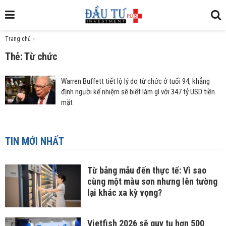
Trang chủ
»
Thẻ: Từ chức
Warren Buffett tiết lộ lý do từ chức ở tuổi 94, khẳng
định người kế nhiệm sẽ biết làm gì với 347 tỷ USD tiền
mặt
TIN MỚI NHẤT
Từ bảng mẫu đến thực tế: Vì sao
cùng một màu sơn nhưng lên tường
lại khác xa kỳ vọng?
Vietfish 2026 sẽ quy tụ hơn 500