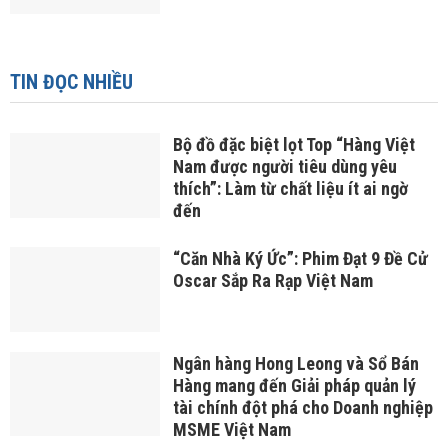
TIN ĐỌC NHIỀU
Bộ đồ đặc biệt lọt Top “Hàng Việt
Nam được người tiêu dùng yêu
thích”: Làm từ chất liệu ít ai ngờ
đến
“Căn Nhà Ký Ức”: Phim Đạt 9 Đề Cử
Oscar Sắp Ra Rạp Việt Nam
Ngân hàng Hong Leong và Sổ Bán
Hàng mang đến Giải pháp quản lý
tài chính đột phá cho Doanh nghiệp
MSME Việt Nam