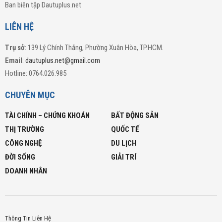
Ban biên tập Dautuplus.net
LIÊN HỆ
Trụ sở
: 139 Lý Chính Thắng, Phường Xuân Hòa, TP.HCM.
Email
:
dautuplus.net@gmail.com
Hotline: 0764.026.985
CHUYÊN MỤC
TÀI CHÍNH – CHỨNG KHOÁN
BẤT ĐỘNG SẢN
THỊ TRƯỜNG
QUỐC TẾ
CÔNG NGHỆ
DU LỊCH
ĐỜI SỐNG
GIẢI TRÍ
DOANH NHÂN
Thông Tin Liên Hệ