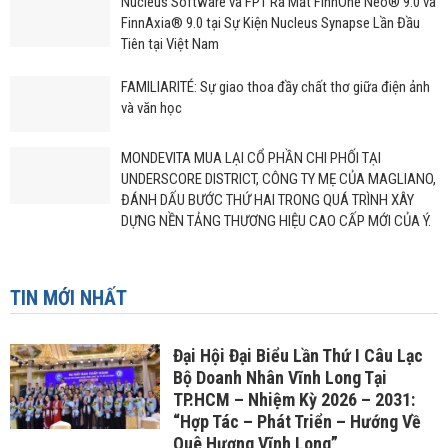
Nucleus Software và FPT Ra Mắt FinnOne Neo® 9.0 và
FinnAxia® 9.0 tại Sự Kiện Nucleus Synapse Lần Đầu
Tiên tại Việt Nam
FAMILIARITÉ: Sự giao thoa đầy chất thơ giữa điện ảnh
và văn học
MONDEVITA MUA LẠI CỔ PHẦN CHI PHỐI TẠI
UNDERSCORE DISTRICT, CÔNG TY MẸ CỦA MAGLIANO,
ĐÁNH DẤU BƯỚC THỨ HAI TRONG QUÁ TRÌNH XÂY
DỰNG NỀN TẢNG THƯƠNG HIỆU CAO CẤP MỚI CỦA Ý.
TIN MỚI NHẤT
Đại Hội Đại Biểu Lần Thứ I Câu Lạc
Bộ Doanh Nhân Vĩnh Long Tại
TP.HCM – Nhiệm Kỳ 2026 – 2031:
“Hợp Tác – Phát Triển – Hướng Về
Quê Hương Vĩnh Long”