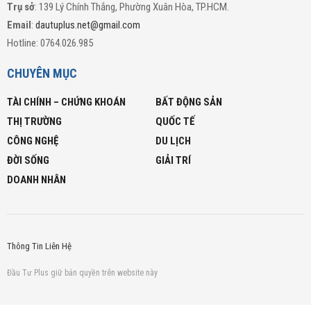
Trụ sở
: 139 Lý Chính Thắng, Phường Xuân Hòa, TP.HCM.
Email
:
dautuplus.net@gmail.com
Hotline: 0764.026.985
CHUYÊN MỤC
TÀI CHÍNH – CHỨNG KHOÁN
BẤT ĐỘNG SẢN
THỊ TRƯỜNG
QUỐC TẾ
CÔNG NGHỆ
DU LỊCH
ĐỜI SỐNG
GIẢI TRÍ
DOANH NHÂN
Thông Tin Liên Hệ
Đầu Tư Plus giữ bản quyền trên website này