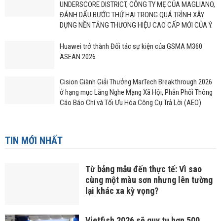
UNDERSCORE DISTRICT, CÔNG TY MẸ CỦA MAGLIANO,
ĐÁNH DẤU BƯỚC THỨ HAI TRONG QUÁ TRÌNH XÂY
DỰNG NỀN TẢNG THƯƠNG HIỆU CAO CẤP MỚI CỦA Ý.
Huawei trở thành Đối tác sự kiện của GSMA M360
ASEAN 2026
Cision Giành Giải Thưởng MarTech Breakthrough 2026
ở hạng mục Lắng Nghe Mạng Xã Hội, Phân Phối Thông
Cáo Báo Chí và Tối Ưu Hóa Công Cụ Trả Lời (AEO)
TIN MỚI NHẤT
Từ bảng mẫu đến thực tế: Vì sao
cùng một màu sơn nhưng lên tường
lại khác xa kỳ vọng?
Vietfish 2026 sẽ quy tụ hơn 500