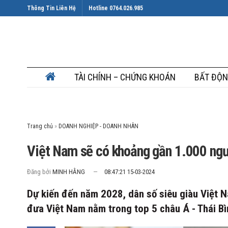
Thông Tin Liên Hệ
Hotline 0764.026.985
TÀI CHÍNH – CHỨNG KHOÁN
BẤT ĐỘN
Trang chủ
»
Việt Nam sẽ có khoảng gần 1.000 ngư
Đăng bởi
MINH HẰNG
08:47:21 15-03-2024
Dự kiến đến năm 2028, dân số siêu giàu Việt 
đưa Việt Nam nằm trong top 5 châu Á - Thái B