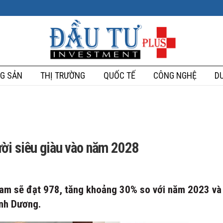
G SẢN
THỊ TRƯỜNG
QUỐC TẾ
CÔNG NGHỆ
DU
ời siêu giàu vào năm 2028
Nam sẽ đạt 978, tăng khoảng 30% so với năm 2023 và
ình Dương.