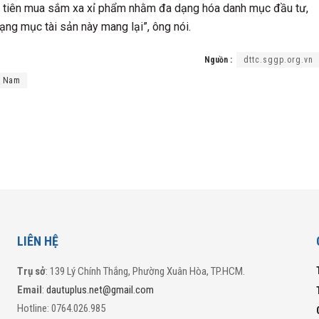
 ưu tiên mua sắm xa xỉ phẩm nhằm đa dạng hóa danh mục đầu tư,
ạng mục tài sản này mang lại”, ông nói.
Nguồn :
dttc.sggp.org.vn
t Nam
LIÊN HỆ
Trụ sở
: 139 Lý Chính Thắng, Phường Xuân Hòa, TP.HCM.
Email
:
dautuplus.net@gmail.com
Hotline: 0764.026.985