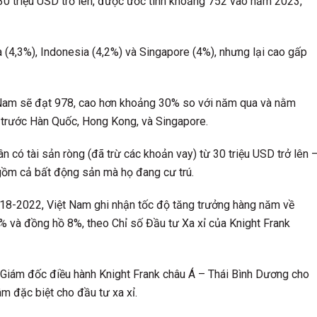
 30 triệu USD trở lên, được ước tính khoảng 752 vào năm 2023,
(4,3%), Indonesia (4,2%) và Singapore (4%), nhưng lại cao gấp
t Nam sẽ đạt 978, cao hơn khoảng 30% so với năm qua và nằm
n trước Hàn Quốc, Hong Kong, và Singapore.
ân có tài sản ròng (đã trừ các khoản vay) từ 30 triệu USD trở lên 
 gồm cả bất động sản mà họ đang cư trú.
018-2022, Việt Nam ghi nhận tốc độ tăng trưởng hàng năm về
6% và đồng hồ 8%, theo Chỉ số Đầu tư Xa xỉ của Knight Frank
 Giám đốc điều hành Knight Frank châu Á – Thái Bình Dương cho
âm đặc biệt cho đầu tư xa xỉ.