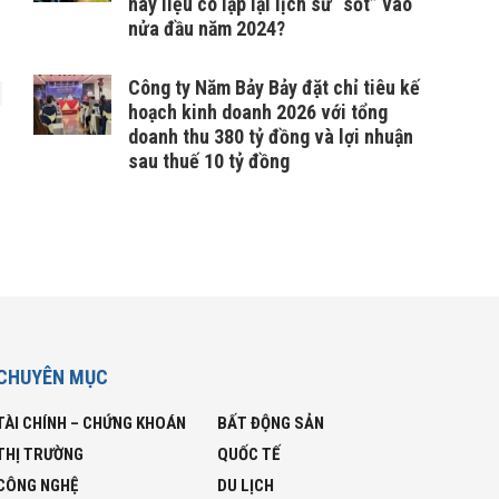
này liệu có lặp lại lịch sử “sốt” vào
nửa đầu năm 2024?
Công ty Năm Bảy Bảy đặt chỉ tiêu kế
hoạch kinh doanh 2026 với tổng
doanh thu 380 tỷ đồng và lợi nhuận
sau thuế 10 tỷ đồng
CHUYÊN MỤC
TÀI CHÍNH – CHỨNG KHOÁN
BẤT ĐỘNG SẢN
THỊ TRƯỜNG
QUỐC TẾ
CÔNG NGHỆ
DU LỊCH