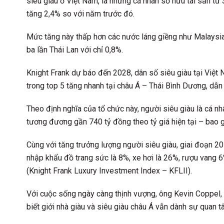
siêu giàu ở Việt Nam, là những cá nhân sở hữu tài sản từ
tăng 2,4% so với năm trước đó.
Mức tăng này thấp hơn các nước láng giềng như Malaysia 
ba lần Thái Lan với chỉ 0,8%.
Knight Frank dự báo đến 2028, dân số siêu giàu tại Việ
trong top 5 tăng nhanh tại châu Á – Thái Bình Dương, dẫ
Theo định nghĩa của tổ chức này, người siêu giàu là cá nh
tương đương gần 740 tỷ đồng theo tỷ giá hiện tại – bao
Cùng với tăng trưởng lượng người siêu giàu, giai đoạn 2
nhập khẩu đồ trang sức là 8%, xe hơi là 26%, rượu vang 
(Knight Frank Luxury Investment Index – KFLII).
Với cuộc sống ngày càng thịnh vượng, ông Kevin Coppel,
biết giới nhà giàu và siêu giàu châu Á vẫn dành sự quan t