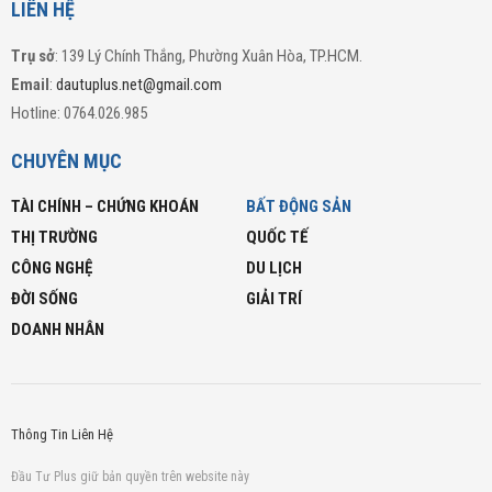
LIÊN HỆ
Trụ sở
: 139 Lý Chính Thắng, Phường Xuân Hòa, TP.HCM.
Email
:
dautuplus.net@gmail.com
Hotline: 0764.026.985
CHUYÊN MỤC
TÀI CHÍNH – CHỨNG KHOÁN
BẤT ĐỘNG SẢN
THỊ TRƯỜNG
QUỐC TẾ
CÔNG NGHỆ
DU LỊCH
ĐỜI SỐNG
GIẢI TRÍ
DOANH NHÂN
Thông Tin Liên Hệ
Đầu Tư Plus giữ bản quyền trên website này