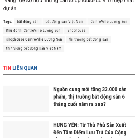
“vàng” để sở hữu những căn shophouse có vị trí đẹp nhất
dự án.
Tags:
bất động sản
bất động sản Việt Nam
CentreVille Lương Sơn
Khu đô thị CentreVille Lương Sơn
Shophouse
shophouse CentreVille Lương Sơn
thị trường bất động sản
thị trường bất động sản Việt Nam
TIN
LIÊN QUAN
Nguồn cung mới tăng 33.000 sản
phẩm, thị trường bất động sản 6
tháng cuối năm ra sao?
HƯNG YÊN: Từ Thủ Phủ Sản Xuất
Đến Tâm Điểm Lưu Trú Của Cộng