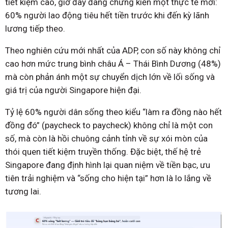
tiết kiệm cao, giờ đây đang chứng kiến một thực tế mới:
60% người lao động tiêu hết tiền trước khi đến kỳ lãnh
lương tiếp theo.
Theo nghiên cứu mới nhất của ADP, con số này không chỉ
cao hơn mức trung bình châu Á – Thái Bình Dương (48%)
mà còn phản ánh một sự chuyển dịch lớn về lối sống và
giá trị của người Singapore hiện đại.
Tỷ lệ 60% người dân sống theo kiểu “làm ra đồng nào hết
đồng đó” (paycheck to paycheck) không chỉ là một con
số, mà còn là hồi chuông cảnh tỉnh về sự xói mòn của
thói quen tiết kiệm truyền thống. Đặc biệt, thế hệ trẻ
Singapore đang định hình lại quan niệm về tiền bạc, ưu
tiên trải nghiệm và “sống cho hiện tại” hơn là lo lắng về
tương lai.