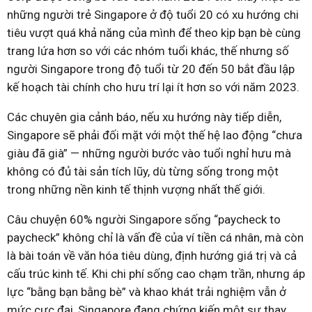
những người trẻ Singapore ở độ tuổi 20 có xu hướng chi
tiêu vượt quá khả năng của mình để theo kịp bạn bè cùng
trang lứa hơn so với các nhóm tuổi khác, thế nhưng số
người Singapore trong độ tuổi từ 20 đến 50 bắt đầu lập
kế hoạch tài chính cho hưu trí lại ít hơn so với năm 2023.
Các chuyên gia cảnh báo, nếu xu hướng này tiếp diễn,
Singapore sẽ phải đối mặt với một thế hệ lao động “chưa
giàu đã già” — những người bước vào tuổi nghỉ hưu mà
không có đủ tài sản tích lũy, dù từng sống trong một
trong những nền kinh tế thịnh vượng nhất thế giới.
Câu chuyện 60% người Singapore sống “paycheck to
paycheck” không chỉ là vấn đề của ví tiền cá nhân, mà còn
là bài toán về văn hóa tiêu dùng, định hướng giá trị và cả
cấu trúc kinh tế. Khi chi phí sống cao chạm trần, nhưng áp
lực “bằng bạn bằng bè” và khao khát trải nghiệm vẫn ở
mức cực đại, Singapore đang chứng kiến một sự thay