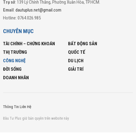
Trụ sở
: 139 Lý Chính Thắng, Phường Xuân Hòa, TP.HCM.
Email
:
dautuplus.net@gmail.com
Hotline: 0764.026.985
CHUYÊN MỤC
TÀI CHÍNH – CHỨNG KHOÁN
BẤT ĐỘNG SẢN
THỊ TRƯỜNG
QUỐC TẾ
CÔNG NGHỆ
DU LỊCH
ĐỜI SỐNG
GIẢI TRÍ
DOANH NHÂN
Thông Tin Liên Hệ
Đầu Tư Plus giữ bản quyền trên website này