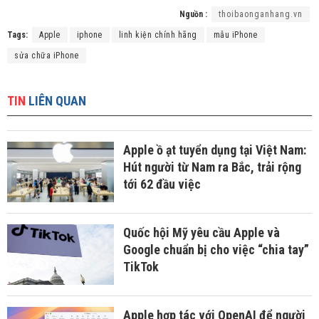
Nguồn :
thoibaonganhang.vn
Tags:
Apple
iphone
linh kiện chính hãng
mẫu iPhone
sửa chữa iPhone
TIN
LIÊN QUAN
Apple ồ ạt tuyển dụng tại Việt Nam:
Hút người từ Nam ra Bắc, trải rộng
tới 62 đầu việc
Quốc hội Mỹ yêu cầu Apple và
Google chuẩn bị cho việc “chia tay”
TikTok
Apple hợp tác với OpenAI để người