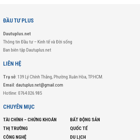
ĐẦU TƯ PLUS
Dautuplus.net
Thông tin Đầu tư – Kinh tế và Đời sống
Ban biên tập Dautuplus.net
LIÊN HỆ
Trụ sở
: 139 Lý Chính Thắng, Phường Xuân Hòa, TP.HCM.
Email
:
dautuplus.net@gmail.com
Hotline: 0764.026.985
CHUYÊN MỤC
TÀI CHÍNH – CHỨNG KHOÁN
BẤT ĐỘNG SẢN
THỊ TRƯỜNG
QUỐC TẾ
CÔNG NGHỆ
DU LỊCH