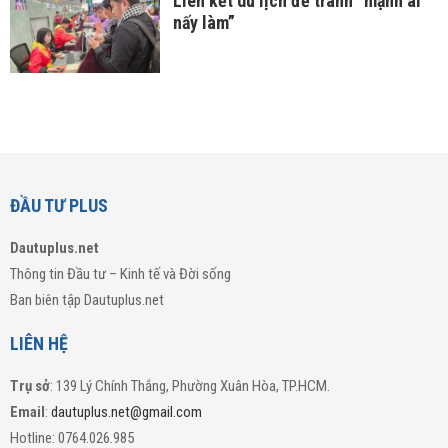
Liên kết du lịch để tránh “mạnh ai
nấy làm”
ĐẦU TƯ PLUS
Dautuplus.net
Thông tin Đầu tư – Kinh tế và Đời sống
Ban biên tập Dautuplus.net
LIÊN HỆ
Trụ sở
: 139 Lý Chính Thắng, Phường Xuân Hòa, TP.HCM.
Email
:
dautuplus.net@gmail.com
Hotline: 0764.026.985