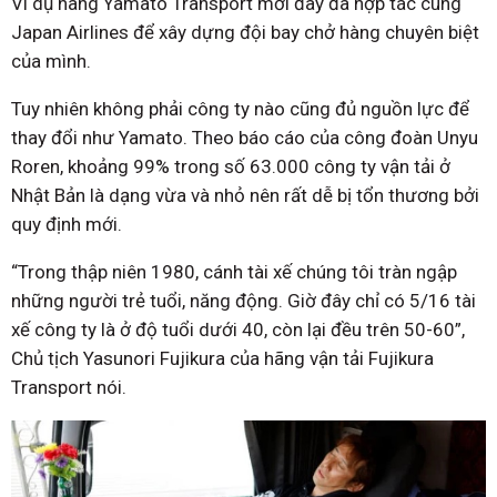
Ví dụ hãng Yamato Transport mới đây đã hợp tác cùng
Japan Airlines để xây dựng đội bay chở hàng chuyên biệt
của mình.
Tuy nhiên không phải công ty nào cũng đủ nguồn lực để
thay đổi như Yamato. Theo báo cáo của công đoàn Unyu
Roren, khoảng 99% trong số 63.000 công ty vận tải ở
Nhật Bản là dạng vừa và nhỏ nên rất dễ bị tổn thương bởi
quy định mới.
“Trong thập niên 1980, cánh tài xế chúng tôi tràn ngập
những người trẻ tuổi, năng động. Giờ đây chỉ có 5/16 tài
xế công ty là ở độ tuổi dưới 40, còn lại đều trên 50-60”,
Chủ tịch Yasunori Fujikura của hãng vận tải Fujikura
Transport nói.