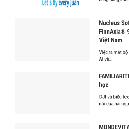
Nucleus So
FinnAxia® 9
Việt Nam
Việc ra mắt bộ
AI và...
FAMILIARITÉ
học
DJI và biểu tư
nói của hai ngư
MONDEVITA