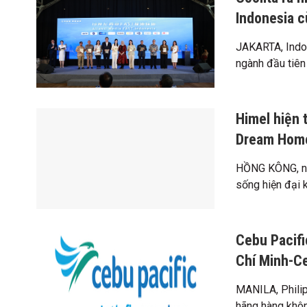
Indonesia c
JAKARTA, Indo
ngành đầu tiên 
Himel hiện 
Dream Home
HỒNG KÔNG, ng
sống hiện đại k
Cebu Pacifi
Chí Minh-C
MANILA, Philip
hãng hàng khôn