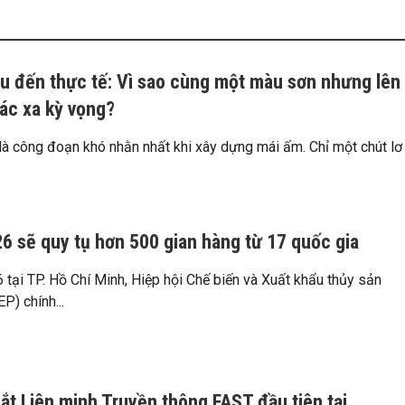
 đến thực tế: Vì sao cùng một màu sơn nhưng lên
hác xa kỳ vọng?
à công đoạn khó nhằn nhất khi xây dựng mái ấm. Chỉ một chút lơ
26 sẽ quy tụ hơn 500 gian hàng từ 17 quốc gia
tại TP. Hồ Chí Minh, Hiệp hội Chế biến và Xuất khẩu thủy sản
P) chính...
mắt Liên minh Truyền thông FAST đầu tiên tại