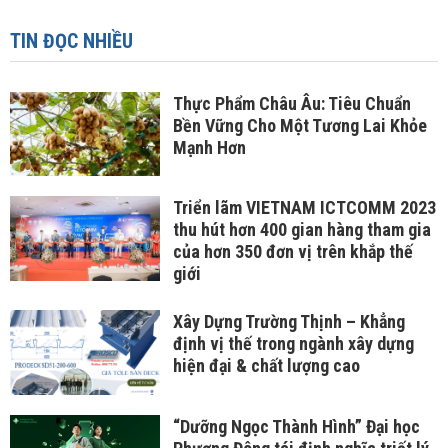
TIN ĐỌC NHIỀU
Thực Phẩm Châu Âu: Tiêu Chuẩn
Bền Vững Cho Một Tương Lai Khỏe
Mạnh Hơn
Triển lãm VIETNAM ICTCOMM 2023
thu hút hơn 400 gian hàng tham gia
của hơn 350 đơn vị trên khắp thế
giới
Xây Dựng Trường Thịnh – Khẳng
định vị thế trong ngành xây dựng
hiện đại & chất lượng cao
“Dưỡng Ngọc Thành Hình” Đại học