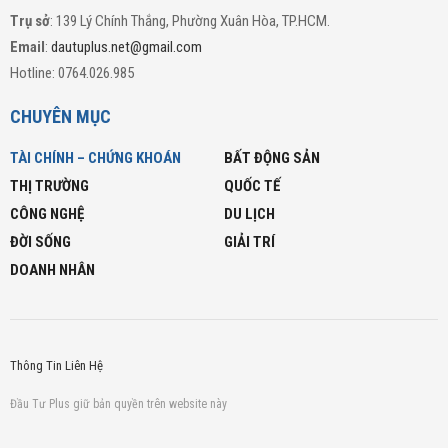
Trụ sở
: 139 Lý Chính Thắng, Phường Xuân Hòa, TP.HCM.
Email
:
dautuplus.net@gmail.com
Hotline: 0764.026.985
CHUYÊN MỤC
TÀI CHÍNH – CHỨNG KHOÁN
BẤT ĐỘNG SẢN
THỊ TRƯỜNG
QUỐC TẾ
CÔNG NGHỆ
DU LỊCH
ĐỜI SỐNG
GIẢI TRÍ
DOANH NHÂN
Thông Tin Liên Hệ
Đầu Tư Plus giữ bản quyền trên website này