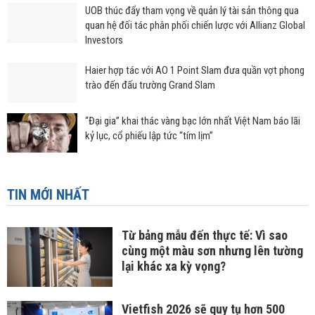
UOB thúc đẩy tham vọng về quản lý tài sản thông qua
quan hệ đối tác phân phối chiến lược với Allianz Global
Investors
Haier hợp tác với AO 1 Point Slam đưa quần vợt phong
trào đến đấu trường Grand Slam
“Đại gia” khai thác vàng bạc lớn nhất Việt Nam báo lãi
kỷ lục, cổ phiếu lập tức “tím lịm”
TIN MỚI NHẤT
Từ bảng mẫu đến thực tế: Vì sao
cùng một màu sơn nhưng lên tường
lại khác xa kỳ vọng?
Vietfish 2026 sẽ quy tụ hơn 500