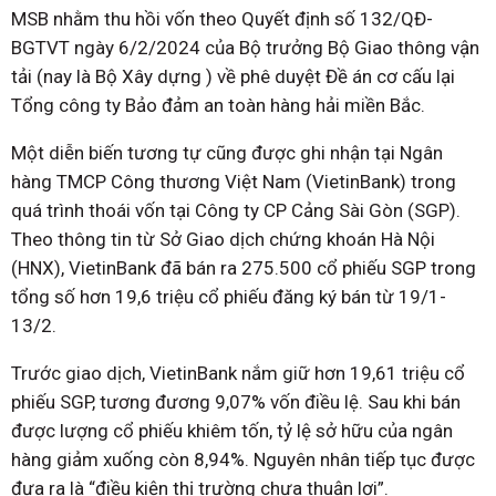
MSB nhằm thu hồi vốn theo Quyết định số 132/QĐ-
BGTVT ngày 6/2/2024 của Bộ trưởng Bộ Giao thông vận
tải (nay là Bộ Xây dựng ) về phê duyệt Đề án cơ cấu lại
Tổng công ty Bảo đảm an toàn hàng hải miền Bắc.
Một diễn biến tương tự cũng được ghi nhận tại Ngân
hàng TMCP Công thương Việt Nam (VietinBank) trong
quá trình thoái vốn tại Công ty CP Cảng Sài Gòn (SGP).
Theo thông tin từ Sở Giao dịch chứng khoán Hà Nội
(HNX), VietinBank đã bán ra 275.500 cổ phiếu SGP trong
tổng số hơn 19,6 triệu cổ phiếu đăng ký bán từ 19/1-
13/2.
Trước giao dịch, VietinBank nắm giữ hơn 19,61 triệu cổ
phiếu SGP, tương đương 9,07% vốn điều lệ. Sau khi bán
được lượng cổ phiếu khiêm tốn, tỷ lệ sở hữu của ngân
hàng giảm xuống còn 8,94%. Nguyên nhân tiếp tục được
đưa ra là “điều kiện thị trường chưa thuận lợi”.