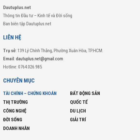
Dautuplus.net
Thông tin Đầu tư – Kinh tế và Đời sống
Ban biên tập Dautuplus.net
LIÊN HỆ
Trụ sở
: 139 Lý Chính Thắng, Phường Xuân Hòa, TP.HCM.
Email
:
dautuplus.net@gmail.com
Hotline: 0764.026.985
CHUYÊN MỤC
TÀI CHÍNH – CHỨNG KHOÁN
BẤT ĐỘNG SẢN
THỊ TRƯỜNG
QUỐC TẾ
CÔNG NGHỆ
DU LỊCH
ĐỜI SỐNG
GIẢI TRÍ
DOANH NHÂN