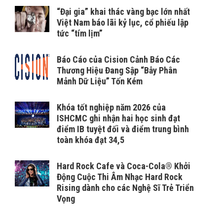
“Đại gia” khai thác vàng bạc lớn nhất
Việt Nam báo lãi kỷ lục, cổ phiếu lập
tức “tím lịm”
Báo Cáo của Cision Cảnh Báo Các
Thương Hiệu Đang Sập “Bẫy Phân
Mảnh Dữ Liệu” Tốn Kém
Khóa tốt nghiệp năm 2026 của
ISHCMC ghi nhận hai học sinh đạt
điểm IB tuyệt đối và điểm trung bình
toàn khóa đạt 34,5
Hard Rock Cafe và Coca-Cola® Khởi
Động Cuộc Thi Âm Nhạc Hard Rock
Rising dành cho các Nghệ Sĩ Trẻ Triển
Vọng