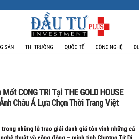
G SẢN
THỊ TRƯỜNG
QUỐC TẾ
CÔNG NGHỆ
DU
hà Mốt CONG TRI Tại THE GOLD HOUSE
nh Châu Á Lựa Chọn Thời Trang Việt
trong những lễ trao giải danh giá tôn vinh những cá
 nghệ thuật và cộng đồng – minh tinh Chương Tử Di