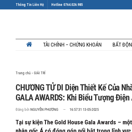
Thông Tin Liên Hệ
Hotline 0764.026.985
TÀI CHÍNH – CHỨNG KHOÁN
BẤT ĐỘN
Trang chủ
»
CHƯƠNG TỬ DI Diện Thiết Kế Của N
GALA AWARDS: Khi Biểu Tượng Điện Ả
Đăng bởi
NGUYỄN PHƯƠNG
16:57:31 13-05-2025
Tại sự kiện The Gold House Gala Awards – một 
nhân gốc Á có đóng góp nổi bật trong lĩnh vực