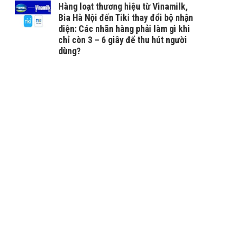
Hàng loạt thương hiệu từ Vinamilk,
Bia Hà Nội đến Tiki thay đổi bộ nhận
diện: Các nhãn hàng phải làm gì khi
chỉ còn 3 – 6 giây để thu hút người
dùng?