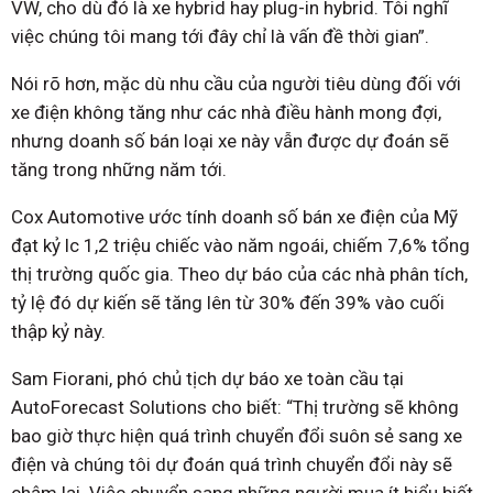
VW, cho dù đó là xe hybrid hay plug-in hybrid. Tôi nghĩ
việc chúng tôi mang tới đây chỉ là vấn đề thời gian”.
Nói rõ hơn, mặc dù nhu cầu của người tiêu dùng đối với
xe điện không tăng như các nhà điều hành mong đợi,
nhưng doanh số bán loại xe này vẫn được dự đoán sẽ
tăng trong những năm tới.
Cox Automotive ước tính doanh số bán xe điện của Mỹ
đạt kỷ lc 1,2 triệu chiếc vào năm ngoái, chiếm 7,6% tổng
thị trường quốc gia. Theo dự báo của các nhà phân tích,
tỷ lệ đó dự kiến ​​sẽ tăng lên từ 30% đến 39% vào cuối
thập kỷ này.
Sam Fiorani, phó chủ tịch dự báo xe toàn cầu tại
AutoForecast Solutions cho biết: “Thị trường sẽ không
bao giờ thực hiện quá trình chuyển đổi suôn sẻ sang xe
điện và chúng tôi dự đoán quá trình chuyển đổi này sẽ
chậm lại. Việc chuyển sang những người mua ít hiểu biết