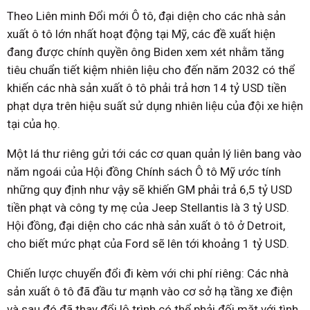
Theo Liên minh Đổi mới Ô tô, đại diện cho các nhà sản
xuất ô tô lớn nhất hoạt động tại Mỹ, các đề xuất hiện
đang được chính quyền ông Biden xem xét nhằm tăng
tiêu chuẩn tiết kiệm nhiên liệu cho đến năm 2032 có thể
khiến các nhà sản xuất ô tô phải trả hơn 14 tỷ USD tiền
phạt dựa trên hiệu suất sử dụng nhiên liệu của đội xe hiện
tại của họ.
Một lá thư riêng gửi tới các cơ quan quản lý liên bang vào
năm ngoái của Hội đồng Chính sách Ô tô Mỹ ước tính
những quy định như vậy sẽ khiến GM phải trả 6,5 tỷ USD
tiền phạt và công ty mẹ của Jeep Stellantis là 3 tỷ USD.
Hội đồng, đại diện cho các nhà sản xuất ô tô ở Detroit,
cho biết mức phạt của Ford sẽ lên tới khoảng 1 tỷ USD.
Chiến lược chuyển đổi đi kèm với chi phí riêng: Các nhà
sản xuất ô tô đã đầu tư mạnh vào cơ sở hạ tầng xe điện
và sau đó đã thay đổi lộ trình có thể phải đối mặt với tình