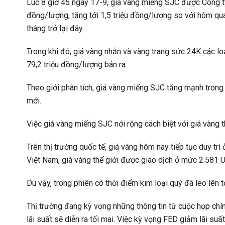
Lúc 8 giờ 45 ngày 17-9, giá vàng miếng SJC được Công ty
đồng/lượng, tăng tới 1,5 triệu đồng/lượng so với hôm qu
tháng trở lại đây.
Trong khi đó, giá vàng nhẫn và vàng trang sức 24K các l
79,2 triệu đồng/lượng bán ra.
Theo giới phân tích, giá vàng miếng SJC tăng mạnh trong 
mới.
Việc giá vàng miếng SJC nới rộng cách biệt với giá vàng thế
Trên thị trường quốc tế, giá vàng hôm nay tiếp tục duy tr
Việt Nam, giá vàng thế giới được giao dịch ở mức 2.581
Dù vậy, trong phiên có thời điểm kim loại quý đã leo lên 
Thị trường đang kỳ vọng những thông tin từ cuộc họp chín
lãi suất sẽ diễn ra tối mai. Việc kỳ vọng FED giảm lãi su