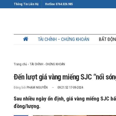
Thông Tin Liên Hệ
Hotline 0764.026.985
TÀI CHÍNH – CHỨNG KHOÁN
BẤT ĐỘN
Trang chủ
»
Đến lượt giá vàng miếng SJC “nổi són
Đăng bởi
PHẠM NGUYỄN
09:21:52 17-09-2024
Sau nhiều ngày ổn định, giá vàng miếng SJC bấ
đồng/lượng.