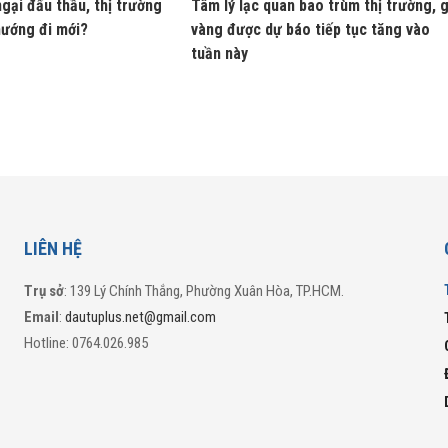
gại đấu thầu, thị trường
Tâm lý lạc quan bao trùm thị trường, g
hướng đi mới?
vàng được dự báo tiếp tục tăng vào
tuần này
LIÊN HỆ
Trụ sở
: 139 Lý Chính Thắng, Phường Xuân Hòa, TP.HCM.
Email
:
dautuplus.net@gmail.com
Hotline: 0764.026.985