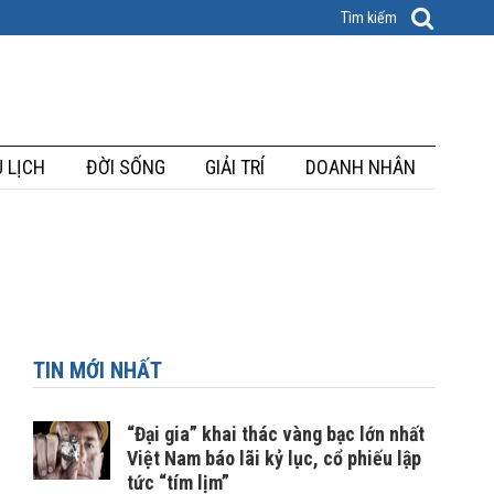
 LỊCH
ĐỜI SỐNG
GIẢI TRÍ
DOANH NHÂN
TIN MỚI NHẤT
“Đại gia” khai thác vàng bạc lớn nhất
Việt Nam báo lãi kỷ lục, cổ phiếu lập
tức “tím lịm”