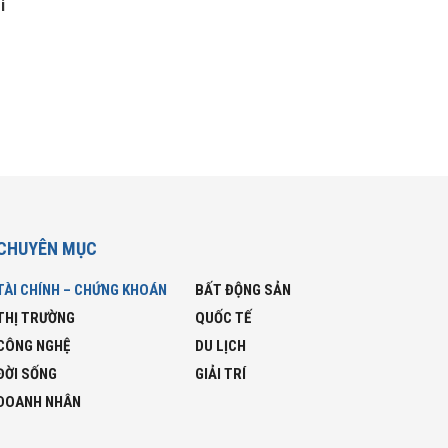
iá
CHUYÊN MỤC
TÀI CHÍNH – CHỨNG KHOÁN
BẤT ĐỘNG SẢN
THỊ TRƯỜNG
QUỐC TẾ
CÔNG NGHỆ
DU LỊCH
ĐỜI SỐNG
GIẢI TRÍ
DOANH NHÂN