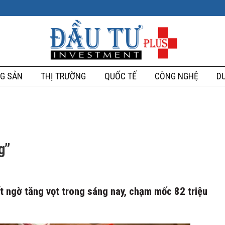
G SẢN
THỊ TRƯỜNG
QUỐC TẾ
CÔNG NGHỆ
DU
g”
t ngờ tăng vọt trong sáng nay, chạm mốc 82 triệu