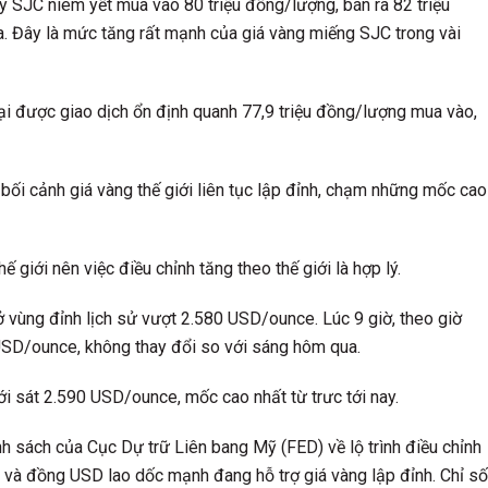
 SJC niêm yết mua vào 80 triệu đồng/lượng, bán ra 82 triệu
a. Đây là mức tăng rất mạnh của giá vàng miếng SJC trong vài
oại được giao dịch ổn định quanh 77,9 triệu đồng/lượng mua vào,
bối cảnh giá vàng thế giới liên tục lập đỉnh, chạm những mốc cao
 giới nên việc điều chỉnh tăng theo thế giới là hợp lý.
ì ở vùng đỉnh lịch sử vượt 2.580 USD/ounce. Lúc 9 giờ, theo giờ
 USD/ounce, không thay đổi so với sáng hôm qua.
tới sát 2.590 USD/ounce, mốc cao nhất từ trưc tới nay.
h sách của Cục Dự trữ Liên bang Mỹ (FED) về lộ trình điều chỉnh
ất và đồng USD lao dốc mạnh đang hỗ trợ giá vàng lập đỉnh. Chỉ số