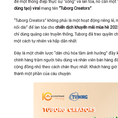
để một thông điệp thực sự “sống” và lan tỏa, nó cần một “
dùng tạo) viral
mang tên
“Tuborg Creators”
.
“Tuborg Creators” không phải là một hoạt động riêng lẻ, m
nối dài” để lan tỏa cho
chiến dịch khuyến mãi mùa hè 202
chỉ dùng quảng cáo truyền thống, Tuborg đã trao quyền c
một cách tự nhiên và hấp dẫn nhất.
Đây là một chiến lược “dân chủ hóa tầm ảnh hưởng” đầy k
chính hàng trăm người tiêu dùng và nhân viên bán hàng đã
cộng đồng nhỏ theo cách chân thực nhất. Khách hàng giờ 
thành một phần của câu chuyện.