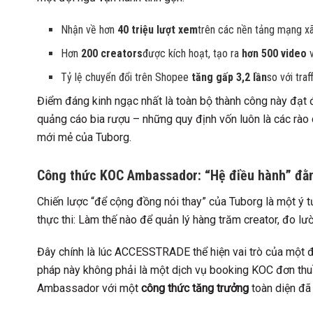
Nhận về hơn
40 triệu lượt xem
trên các nền tảng mạng xã
Hơn
200 creators
được kích hoạt, tạo ra
hơn 500 video
v
Tỷ lệ chuyển đổi trên Shopee
tăng gấp 3,2 lần
so với traf
Điểm đáng kinh ngạc nhất là toàn bộ thành công này đạt 
quảng cáo bia rượu – những quy định vốn luôn là các rào 
mới mẻ của Tuborg.
Công thức KOC Ambassador: “Hệ điều hành” đằ
Chiến lược “để cộng đồng nói thay” của Tuborg là một ý 
thực thi: Làm thế nào để quản lý hàng trăm creator, đo l
Đây chính là lúc ACCESSTRADE thể hiện vai trò của một đ
pháp này không phải là một dịch vụ booking KOC đơn t
Ambassador với một
công thức tăng trưởng
toàn diện đã 