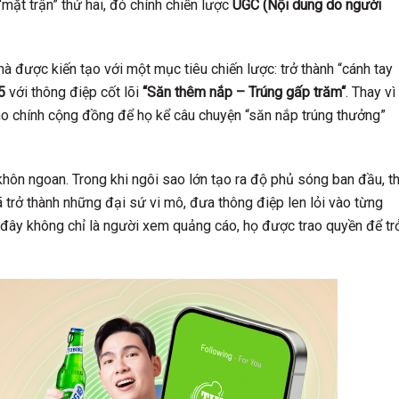
mặt trận” thứ hai, đó chính chiến lược
UGC (Nội dung do người
à được kiến tạo với một mục tiêu chiến lược: trở thành “cánh tay
5
với thông điệp cốt lõi
“
Săn thêm nắp – Trúng gấp trăm
“
. Thay vì
ho chính cộng đồng để họ kể câu chuyện “săn nắp trúng thưởng”
hôn ngoan. Trong khi ngôi sao lớn tạo ra độ phủ sóng ban đầu, th
 trở thành những đại sứ vi mô, đưa thông điệp len lỏi vào từng
đây không chỉ là người xem quảng cáo, họ được trao quyền để tr