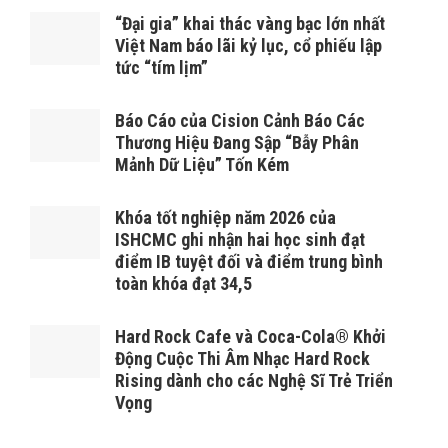
“Đại gia” khai thác vàng bạc lớn nhất
Việt Nam báo lãi kỷ lục, cổ phiếu lập
tức “tím lịm”
Báo Cáo của Cision Cảnh Báo Các
Thương Hiệu Đang Sập “Bẫy Phân
Mảnh Dữ Liệu” Tốn Kém
Khóa tốt nghiệp năm 2026 của
ISHCMC ghi nhận hai học sinh đạt
điểm IB tuyệt đối và điểm trung bình
toàn khóa đạt 34,5
Hard Rock Cafe và Coca-Cola® Khởi
Động Cuộc Thi Âm Nhạc Hard Rock
Rising dành cho các Nghệ Sĩ Trẻ Triển
Vọng