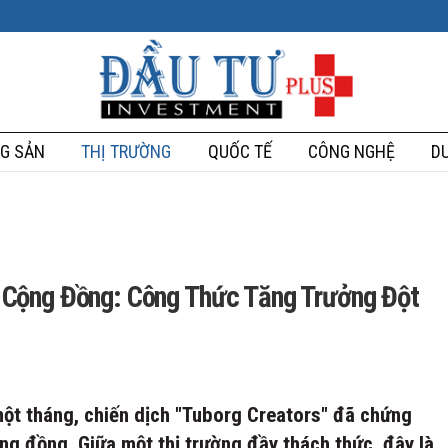
G SẢN
THỊ TRƯỜNG
QUỐC TẾ
CÔNG NGHỆ
DU
 Cộng Đồng: Công Thức Tăng Trưởng Đột
ột tháng, chiến dịch "Tuborg Creators" đã chứng
g đồng. Giữa một thị trường đầy thách thức, đây là