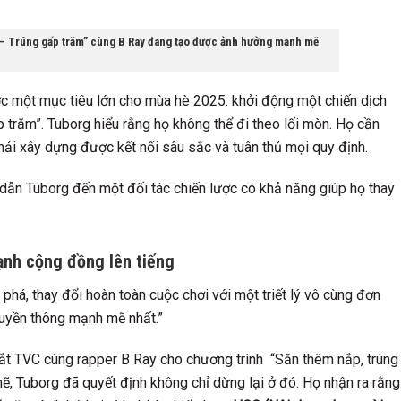
– Trúng gấp trăm” cùng B Ray đang tạo được ảnh hưởng mạnh mẽ
ớc một mục tiêu lớn cho mùa hè 2025: khởi động một chiến dịch
 trăm”. Tuborg hiểu rằng họ không thể đi theo lối mòn. Họ cần
hải xây dựng được kết nối sâu sắc và tuân thủ mọi quy định.
ã dẫn Tuborg đến một đối tác chiến lược có khả năng giúp họ thay
ạnh cộng đồng lên tiếng
phá, thay đổi hoàn toàn cuộc chơi với một triết lý vô cùng đơn
truyền thông mạnh mẽ nhất.”
ắt TVC cùng rapper B Ray cho chương trình “Săn thêm nắp, trúng
 Tuborg đã quyết định không chỉ dừng lại ở đó. Họ nhận ra rằng