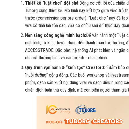
Thiết kế “luật chơi” đột phá:
Động cơ cốt lõi của chiến
Tuborg cùng thiết kế. Mô hình này kết hợp giữa việc trả 
trước (commission per pre-order). “Luật chơi” này đã tạo
vừa có tính lan tỏa cao, vừa có chiều sâu để thúc đẩy doa
Nền tảng công nghệ minh bạch:
Để vận hành một “luật c
quá trình, từ khâu tuyển dụng đến thanh toán trả thưởng,
ACCESSTRADE. Đặc biệt, hệ thống AI phát hiện và ngăn c
cho cả thương hiệu và các creator chân chính.
Quy trình vận hành & “kiến tạo” Creator:
Để đảm bảo ch
“nuôi dưỡng” cộng đồng. Các buổi workshop và livestream
phẩm, cách sản xuất nội dung viral và cách điều hướng cá
chiến dịch tuân thủ quy định, mà còn biến người tham gia 