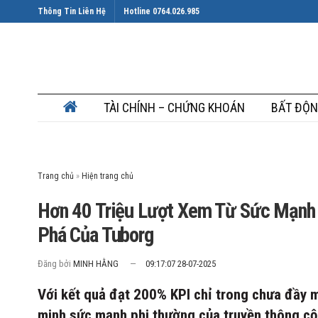
Thông Tin Liên Hệ
Hotline 0764.026.985
TÀI CHÍNH – CHỨNG KHOÁN
BẤT ĐỘN
Trang chủ
»
Hơn 40 Triệu Lượt Xem Từ Sức Mạnh
Phá Của Tuborg
Đăng bởi
MINH HẰNG
09:17:07 28-07-2025
Với kết quả đạt 200% KPI chỉ trong chưa đầy m
minh sức mạnh phi thường của truyền thông cộn