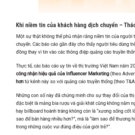
Khi niềm tin của khách hàng dịch chuyển – Thá
Một sự thật không thể phủ nhận rằng niềm tin của người ti
chuyển. Các báo cáo gần đây cho thấy người tiêu dùng tr
đồng thay vì tin vào các thông điệp quảng cáo truyền thố
Thực tế, các báo cáo uy tín về thị trường Việt Nam năm 2
công nhận hiệu quả của Influencer Marketing
(theo Adver
hơn
từ kênh này so với quảng cáo truyền thống (theo T&A 
Những con số này đã chứng minh cho sự thay đổi của thị
đặc biệt là mảng bia rượu và giải khát cũng không nằm n
hay billboard hoành tráng không còn là “xương sống cốt lõ
sao để bán hàng nhiều hơn?”, mà là “làm sao để thương hi
trong những cuộc vui đúng điệu của giới trẻ?”.