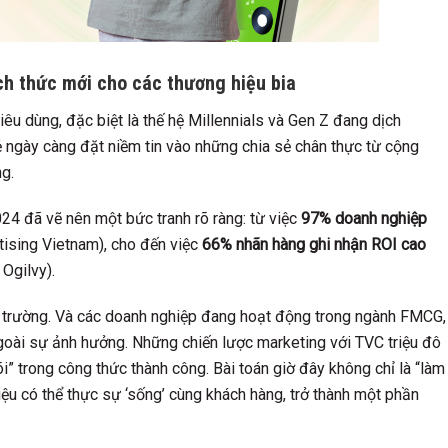
ch thức mới cho các thương hiệu bia
êu dùng, đặc biệt là thế hệ Millennials và Gen Z đang dịch
ẻ ngày càng đặt niềm tin vào những chia sẻ chân thực từ cộng
ng.
024 đã vẽ nên một bức tranh rõ ràng: từ việc
97% doanh nghiệp
tising Vietnam), cho đến việc
66% nhãn hàng ghi nhận ROI cao
Ogilvy).
 trường. Và các doanh nghiệp đang hoạt động trong ngành FMCG,
goài sự ảnh hưởng. Những chiến lược marketing với TVC triệu đô
i” trong công thức thành công. Bài toán giờ đây không chỉ là “làm
ệu có thể thực sự ‘sống’ cùng khách hàng, trở thành một phần