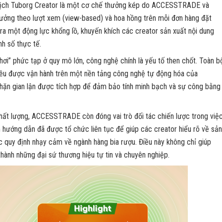
 dịch Tuborg Creator là một cơ chế thưởng kép do ACCESSTRADE và
thưởng theo lượt xem (view-based) và hoa hồng trên mỗi đơn hàng đặt
 ra một động lực khổng lồ, khuyến khích các creator sản xuất nội dung
nh số thực tế.
hơi” phức tạp ở quy mô lớn, công nghệ chính là yếu tố then chốt. Toàn b
 đều được vận hành trên một nền tảng công nghệ tự động hóa của
hặn gian lận được tích hợp để đảm bảo tính minh bạch và sự công bằng
ất lượng, ACCESSTRADE còn đóng vai trò đối tác chiến lược trong việ
 hướng dẫn đã được tổ chức liên tục để giúp các creator hiểu rõ về sả
c quy định nhạy cảm về ngành hàng bia rượu. Điều này không chỉ giúp
thành những đại sứ thương hiệu tự tin và chuyên nghiệp.