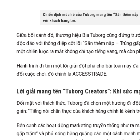
Chiến dịch mùa hè của Tuborg mang tên “Săn thêm nắp 
với khách hàng trẻ.
Giữa bối cảnh đó, thương hiệu Bia Tuborg cũng đứng trư
độc đáo với thông điệp cốt lõi “Săn thêm nắp – Trúng gấp
một chiến lược ra mắt không chỉ tạo tiếng vang, mà còn p
Hành trình đi tìm một lời giải đột phá cho bài toán này đ
đổi cuộc chơi, đó chính là ACCESSTRADE.
Lời giải mang tên “Tuborg Creators”: Khi sức m
Đối mặt với thách thức, Tuborg đã chọn một hướng đi đột 
giản: “Tiếng nói chân thực của khách hàng chính là kênh 
Bên cạnh các hoạt động marketing truyền thống như ra m
gấp trăm” và phủ sóng bằng quảng cáo một cách mạnh mẽ,