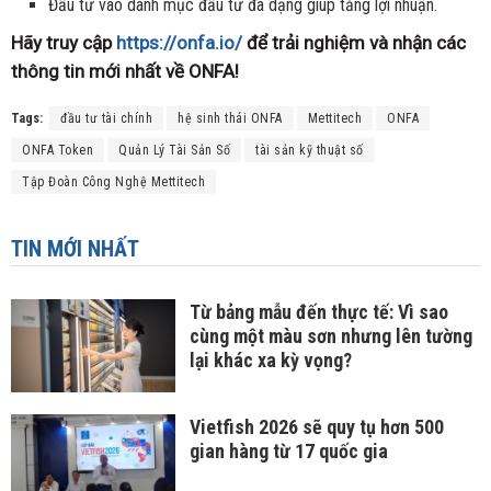
Đầu tư vào danh mục đầu tư đa dạng giúp tăng lợi nhuận.
Hãy truy cập
https://onfa.io/
để trải nghiệm và nhận các
thông tin mới nhất về ONFA!
Tags:
đầu tư tài chính
hệ sinh thái ONFA
Mettitech
ONFA
ONFA Token
Quản Lý Tài Sản Số
tài sản kỹ thuật số
Tập Đoàn Công Nghệ Mettitech
TIN MỚI NHẤT
Từ bảng mẫu đến thực tế: Vì sao
cùng một màu sơn nhưng lên tường
lại khác xa kỳ vọng?
Vietfish 2026 sẽ quy tụ hơn 500
gian hàng từ 17 quốc gia