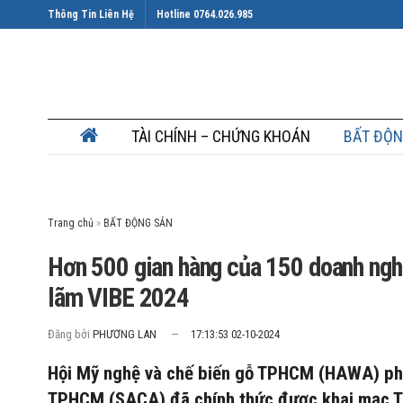
Thông Tin Liên Hệ
Hotline 0764.026.985
TÀI CHÍNH – CHỨNG KHOÁN
BẤT ĐỘN
Trang chủ
»
Hơn 500 gian hàng của 150 doanh nghiệ
lãm VIBE 2024
Đăng bởi
PHƯƠNG LAN
17:13:53 02-10-2024
Hội Mỹ nghệ và chế biến gỗ TPHCM (HAWA) phối
TPHCM (SACA) đã chính thức được khai mạc Tri