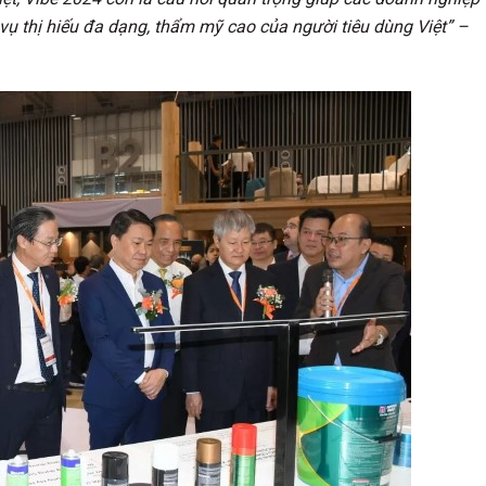
vụ thị hiếu đa dạng, thẩm mỹ cao của người tiêu dùng Việt” –