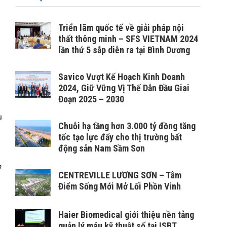
Triển lãm quốc tế về giải pháp nội
thất thông minh – SFS VIETNAM 2024
lần thứ 5 sắp diễn ra tại Bình Dương
Savico Vượt Kế Hoạch Kinh Doanh
2024, Giữ Vững Vị Thế Dẫn Đầu Giai
Đoạn 2025 – 2030
ụ
Chuỗi hạ tầng hơn 3.000 tỷ đồng tăng
tốc tạo lực đẩy cho thị trường bất
động sản Nam Sầm Sơn
p
CENTREVILLE LƯƠNG SƠN – Tâm
Điểm Sống Mới Mở Lối Phồn Vinh
Haier Biomedical giới thiệu nền tảng
quản lý máu kỹ thuật số tại ISBT