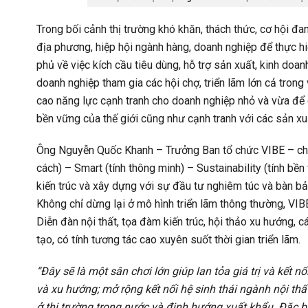
Trong bối cảnh thị trường khó khăn, thách thức, cơ hội 
địa phương, hiệp hội ngành hàng, doanh nghiệp để thực 
phủ về việc kích cầu tiêu dùng, hỗ trợ sản xuất, kinh doanh
doanh nghiệp tham gia các hội chợ, triển lãm lớn cả trong
cao năng lực cạnh tranh cho doanh nghiệp nhỏ và vừa để c
bền vững của thế giới cũng như cạnh tranh với các sản xuấ
Ông Nguyễn Quốc Khanh – Trưởng Ban tổ chức VIBE – cho b
cách) – Smart (tính thông minh) – Sustainability (tính bền 
kiến trúc và xây dựng với sự đầu tư nghiêm túc và bàn b
Không chỉ dừng lại ở mô hình triển lãm thông thường, VI
Diễn đàn nội thất, tọa đàm kiến trúc, hội thảo xu hướng,
tạo, có tính tương tác cao xuyên suốt thời gian triển lãm.
“Đây sẽ là một sân chơi lớn giúp lan tỏa giá trị và kết 
và xu hướng; mở rộng kết nối hệ sinh thái ngành nội th
ở thị trường trong nước và định hướng xuất khẩu. Đặc b