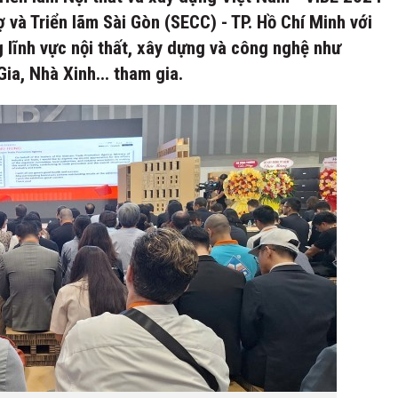
và Triển lãm Sài Gòn (SECC) - TP. Hồ Chí Minh với
lĩnh vực nội thất, xây dựng và công nghệ như
a, Nhà Xinh... tham gia.