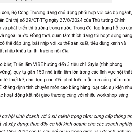
đan xen, Bộ Công Thương đang chủ động phối hợp với các bộ ngành
hiện Chỉ thị số 29/CT-TTg ngày 27/8/2024 của Thủ tướng Chính
 và phát triển thị trường trong nước. Trong đó, tập trung hỗ trợ cá
 và ngoài nước. Đồng thời, quan tâm thích đáng tới hoạt động nân
ó thể đáp ứng, bắt nhịp với xu thế sản xuất, tiêu dùng xanh và
t nhập khẩu tại thị trường nội địa.
iết, Triển lãm VIBE hướng đến 3 tiêu chí: Style (tính phong
vững), quy tụ gần 150 nhà triển lãm lớn trong các lĩnh vực nội thất
ản từ thiết kế, dàn dựng cho đến phát triển mẫu mã sản phẩm mới.
BE khẳng định tính chuyên môn cao bằng hàng loạt các sự kiện nh
 các hoạt động kết nối giao thương cùng với nhiều workshop sáng
nối cơ hội kinh doanh với 3 sứ mệnh trọng tâm: cung cấp thông ti
ất và xây dựng; thúc đẩy cơ hội kinh doanh cho các soanh nghiệ
iệt, Vibe 2024 còn là cầu nối quan trọng giúp các doanh nghiệp