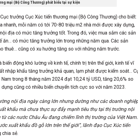
ng mại (Bộ Công Thương) phát biểu tại sự kiện
 Cục trưởng Cục Xúc tiến thương mại (Bộ Công Thương) cho biết:
óa nhanh, mỗi năm có tới 70-80 triệu m2 nhà mới được xây dựng,
g nội địa có mức tăng trưởng tốt. Trong đó, việc mua sắm các sản
hế ăn… có mức tăng trưởng lớn trong những năm qua. Các sản
cho thuê… cũng có xu hướng tăng so với những năm trước.
n động khó lường về kinh tế, chính trị trên thế giới, kinh tế vĩ
uất nhập khẩu tăng trưởng khả quan, lạm phát được kiểm soát… C
t Nam trong 8 tháng năm 2024 đạt 10,24 tỷ USD, tăng 20,6% so
 dựng cũng có nhiều biến chuyển tích cực so với năm 2023.
trường nội địa ngày càng lớn nhưng dường như các doanh nghiệ
uất khẩu mà chưa thực sự đẩy mạnh tiêu thụ tại thị trường nội
u từ các nước Châu Âu đang chiếm lĩnh thị trường của Việt Nam.
ớc xuất khẩu đồ gỗ lớn trên thế giới”, lãnh đạo Cục Xúc tiến
chia sẻ.