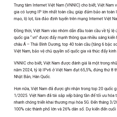
Trung tâm Internet Việt Nam (VNNIC) cho biết, Việt Nam
gia có lượng IP lớn nhất toàn cầu; giúp đảm bảo an toàn I
mạo, lộ lọt, lừa đảo định tuyến trên mạng Internet Việt 
Đồng thời, Việt Nam vào nhóm dẫn đầu toàn cầu về tỷ lệ ứ
quốc gia “.vn” được đẩy mạnh thông qua nhiều sáng kiến h
châu Á – Thái Bình Dương, top 40 toàn cầu (tăng 6 bậc so
Việt Nam, bảo vệ chủ quyền số quốc gia và thúc đẩy kinh 
VNNIC cho biết, Việt Nam được đánh giá là một trong nhữ
năm 2024, tỷ lệ IPv6 ở Việt Nam đạt 65,5%, đứng thứ 8 th
Nhật Bản, Hàn Quốc.
Hơn nữa, Việt Nam đã được ghi nhận trong top 20 quốc gi
1/2025. Việt Nam đã tái sắp xếp băng tần để tối ưu hóa 
nhanh chóng triển khai thương mại hóa 5G. Đến tháng 3/
100% các thành phố lớn và 26% dân số. Dự kiến đến cuố