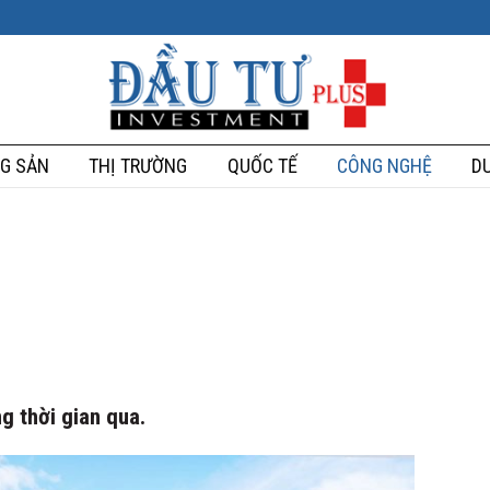
G SẢN
THỊ TRƯỜNG
QUỐC TẾ
CÔNG NGHỆ
DU
ng thời gian qua.