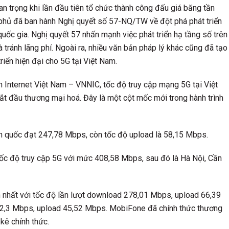
n trọng khi lần đầu tiên tổ chức thành công đấu giá băng tần
phủ đã ban hành Nghị quyết số 57-NQ/TW về đột phá phát triển
uốc gia. Nghị quyết 57 nhấn mạnh việc phát triển hạ tầng số trên
và tránh lãng phí. Ngoài ra, nhiều văn bản pháp lý khác cũng đã tạo
riển hiện đại cho 5G tại Việt Nam.
m Internet Việt Nam – VNNIC, tốc độ truy cập mạng 5G tại Việt
t đầu thương mại hoá. Đây là một cột mốc mới trong hành trình
àn quốc đạt 247,78 Mbps, còn tốc độ upload là 58,15 Mbps.
tốc độ truy cập 5G với mức 408,58 Mbps, sau đó là Hà Nội, Cần
h nhất với tốc độ lần lượt download 278,01 Mbps, upload 66,39
52,3 Mbps, upload 45,52 Mbps. MobiFone đã chính thức thương
kê chính thức.