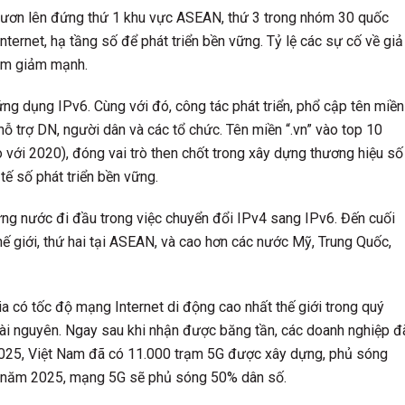
 vươn lên đứng thứ 1 khu vực ASEAN, thứ 3 trong nhóm 30 quốc
nternet, hạ tầng số để phát triển bền vững. Tỷ lệ các sự cố về giả
Nam giảm mạnh.
ng dụng IPv6. Cùng với đó, công tác phát triển, phổ cập tên miền
ỗ trợ DN, người dân và các tổ chức. Tên miền “.vn” vào top 10
 với 2020), đóng vai trò then chốt trong xây dựng thương hiệu số
tế số phát triển bền vững.
ng nước đi đầu trong việc chuyển đổi IPv4 sang IPv6. Đến cuối
ế giới, thứ hai tại ASEAN, và cao hơn các nước Mỹ, Trung Quốc,
a có tốc độ mạng Internet di động cao nhất thế giới trong quý
tài nguyên. Ngay sau khi nhận được băng tần, các doanh nghiệp đ
2025, Việt Nam đã có 11.000 trạm 5G được xây dựng, phủ sóng
i năm 2025, mạng 5G sẽ phủ sóng 50% dân số.