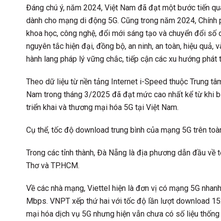
Đáng chú ý, năm 2024, Việt Nam đã đạt một bước tiến qua
dành cho mạng di động 5G. Cũng trong năm 2024, Chính 
khoa học, công nghệ, đổi mới sáng tạo và chuyển đổi số q
nguyên tắc hiện đại, đồng bộ, an ninh, an toàn, hiệu quả, 
hành lang pháp lý vững chắc, tiếp cận các xu hướng phát t
Theo dữ liệu từ nền tảng Internet i-Speed thuộc Trung tâ
Nam trong tháng 3/2025 đã đạt mức cao nhất kể từ khi bắ
triển khai và thương mại hóa 5G tại Việt Nam.
Cụ thể, tốc độ download trung bình của mạng 5G trên to
Trong các tỉnh thành, Đà Nẵng là địa phương dẫn đầu về 
Thơ và TP.HCM.
Về các nhà mạng, Viettel hiện là đơn vị có mạng 5G nhan
Mbps. VNPT xếp thứ hai với tốc độ lần lượt download 1
mại hóa dịch vụ 5G nhưng hiện vẫn chưa có số liệu thống 