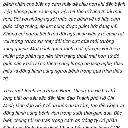
bệnh nhân cho biết họ cảm thấy dễ chịu hơn khi đến bệnh
viện, không gian xanh giúp việc hít thở trở nên thoải mái
hơn. Đối với những người mắc các bệnh về hô hấp cảm
giác căng thẳng, áp lực cũng được giảm bớt đáng kể.
Không chỉ người bệnh mà đội ngũ nhân viên y tế cũng rất
vui mừng trước sự thay đổi tích cực của môi trường
xung quanh. Một cảnh quan xanh mát, gần gũi với thiên
nhiên góp phần tạo nên tâm trạng thoải mái hơn, từ đó
giúp các y bác sĩ có thêm năng lượng để lắng nghe, thấu
hiểu và đồng hành cùng người bệnh trong quá trình điều
trị.
Thay mặt Bệnh viện Phạm Ngọc Thạch, tôi xin bày tỏ
lòng biết ơn sâu sắc đến lãnh đạo Thành phố Hồ Chí
Minh, lãnh đạo Sở Y tế đã luôn quan tâm, tạo điều kiện và
đồng hành cùng bệnh viện trong suốt thời gian qua. Đặc
biệt, chúng tôi xin trân trọng cảm ơn Công ty Cổ phần
Đầu tư và Kinh doanh Nhà Khang Điền, Ngân hàng OCB