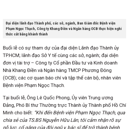
Đại diện lãnh đạo Thành phố, các sở, ngành, Ban Giám đốc Bệnh viện
Phạm Ngọc Thạch, Công ty Khang Điền và Ngân hàng OCB thực hiện nghi
thức cắt băng khánh thành
Buổi lễ có sự tham dự của đại diện Lãnh đạo Thành ủy
TP.HCM; lãnh đạo Sở Y tế cùng các sở, ngành; đại diện
đơn vị tài trợ – Công ty Cổ phần Đầu tư và Kinh doanh
Nhà Khang Điền và Ngân hàng TMCP Phương Đông
(OCB); các cơ quan báo chí và tập thể cán bộ, nhân viên
Bệnh viện Phạm Ngọc Thạch.
Tại buổi lễ​​, Ông Lê Quốc Phong, Ủy viên Trung ương
Đảng, Phó Bí thư Thường trực Thành ủy Thành phố Hồ Chí
Minh cho biết:
“Khi đến Bệnh viện Phạm Ngọc Thạch, qua
chia sẻ của TS.BS Nguyễn Hữu Lân, tôi cảm nhận rõ sự
nỗ lực, cố gắng của đội ngũ y, bác sĩ để trở thành bệnh