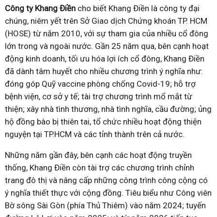
Công ty Khang Điền
cho biết Khang Điền là công ty đại
chúng, niêm yết trên Sở Giao dịch Chứng khoán TP. HCM
(HOSE) từ năm 2010, với sự tham gia của nhiều cổ đông
lớn trong và ngoài nước. Gần 25 năm qua, bên cạnh hoạt
động kinh doanh, tối ưu hóa lợi ích cổ đông, Khang Điền
đã dành tâm huyết cho nhiều chương trình ý nghĩa như:
đóng góp Quỹ vaccine phòng chống Covid-19; hỗ trợ
bệnh viện, cơ sở y tế; tài trợ chương trình mổ mắt từ
thiện; xây nhà tình thương, nhà tình nghĩa, cầu đường; ủng
hộ đồng bào bị thiên tai, tổ chức nhiều hoạt động thiện
nguyện tại TP.HCM và các tỉnh thành trên cả nước.
Những năm gần đây, bên cạnh các hoạt động truyền
thống, Khang Điền còn tài trợ các chương trình chỉnh
trang đô thị và nâng cấp những công trình công cộng có
ý nghĩa thiết thực với cộng đồng. Tiêu biểu như Công viên
Bờ sông Sài Gòn (phía Thủ Thiêm) vào năm 2024; tuyến