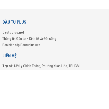
ĐẦU TƯ PLUS
Dautuplus.net
Thông tin Đầu tư – Kinh tế và Đời sống
Ban biên tập Dautuplus.net
LIÊN HỆ
Trụ sở
: 139 Lý Chính Thắng, Phường Xuân Hòa, TP.HCM.
Email
:
dautuplus.net@gmail.com
Hotline: 0764.026.985
CHUYÊN MỤC
TÀI CHÍNH – CHỨNG KHOÁN
BẤT ĐỘNG SẢN
THỊ TRƯỜNG
QUỐC TẾ