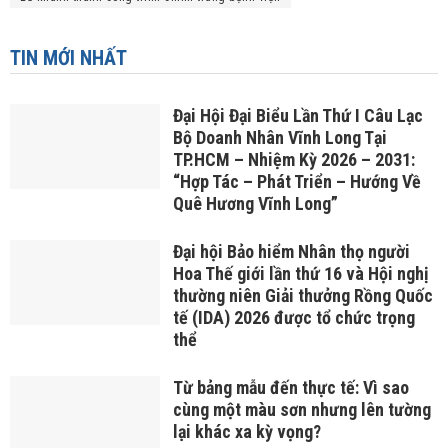
TIN MỚI NHẤT
Đại Hội Đại Biểu Lần Thứ I Câu Lạc
Bộ Doanh Nhân Vĩnh Long Tại
TP.HCM – Nhiệm Kỳ 2026 – 2031:
“Hợp Tác – Phát Triển – Hướng Về
Quê Hương Vĩnh Long”
Đại hội Bảo hiểm Nhân thọ người
Hoa Thế giới lần thứ 16 và Hội nghị
thường niên Giải thưởng Rồng Quốc
tế (IDA) 2026 được tổ chức trọng
thể
Từ bảng mẫu đến thực tế: Vì sao
cùng một màu sơn nhưng lên tường
lại khác xa kỳ vọng?