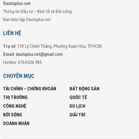
Dautuplus.net
Thông tin Đầu tư – Kinh tế và Đời sống
Ban biên tập Dautuplus.net
LIÊN HỆ
Trụ sở
: 139 Lý Chính Thắng, Phường Xuân Hòa, TP.HCM.
Email
:
dautuplus.net@gmail.com
Hotline: 0764.026.985
CHUYÊN MỤC
TÀI CHÍNH – CHỨNG KHOÁN
BẤT ĐỘNG SẢN
THỊ TRƯỜNG
QUỐC TẾ
CÔNG NGHỆ
DU LỊCH
ĐỜI SỐNG
GIẢI TRÍ
DOANH NHÂN