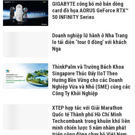
GIGABYTE công bố mở bán dòng
card đồ họa AORUS GeForce RTX™
50 INFINITY Series
Doanh nghiệp lữ hành ở Nha Trang
lo tái diễn ‘tour 0 đồng’ với khách
Nga
ThinkPalm và Trường Bách Khoa
Singapore Thúc Đẩy IIoT Theo
Hướng Bền Vững cho các Doanh
Nghiệp Vừa và Nhỏ (SME) cùng các
Công Ty Khởi Nghiệp
XTEP hợp tác với Giải Marathon
Quốc tế Thành phố Hồ Chí Minh
Techcombank trong khuôn khổ liên
minh chiến lược 5 năm nhằm phát
triển cộng đồng chạy bộ Việt Nam