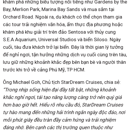
khám phá những biểu tượng nổi tiếng như Gardens by the
Bay, Merlion Park, Marina Bay Sands và mua sắm tại
Orchard Road. Ngoài ra, du khách có thể chọn tham gia
các tour trải nghiệm văn hóa, ẩm thực địa phương hoặc
khám phá khu giải trí trên đảo Sentosa với thủy cung
S.E.A Aquarium, Universal Studios và biển Siloso. Ngày
cuối, tàu đưa khách trở lại biển. Đây là thời gian lý tưởng
để nghỉ ngơi, tận hưởng những dịch vụ cuối cùng trên tàu,
lưu giữ những khoảnh khắc đẹp bên bạn bè và người thân
trước khi trở về cảng Phú Mỹ, TP HCM.
Ông Michael Goh, Chủ tịch StarDream Cruises, chia sẻ:
“Trong nhịp sống hiện đại đầy tất bật, những khoảnh
khắc nghỉ ngơi, tái tạo năng lượng càng trở nên quý giá
hơn bao giờ hết. Hiểu rõ nhu cầu đó, StarDream Cruises
tự hào mang đến những hải trình ngắn ngày độc đáo, nơi
mỗi phút giây đều tràn đầy cảm hứng và trải nghiệm
đáng nhớ. Bên cạnh các thị trường quen thuộc như