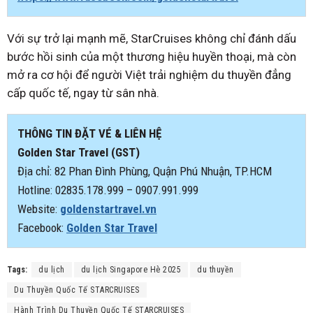
Với sự trở lại mạnh mẽ, StarCruises không chỉ đánh dấu
bước hồi sinh của một thương hiệu huyền thoại, mà còn
mở ra cơ hội để người Việt trải nghiệm du thuyền đẳng
cấp quốc tế, ngay từ sân nhà.
THÔNG TIN ĐẶT VÉ & LIÊN HỆ
Golden Star Travel (GST)
Địa chỉ: 82 Phan Đình Phùng, Quận Phú Nhuận, TP.HCM
Hotline: 02835.178.999 – 0907.991.999
Website:
goldenstartravel.vn
Facebook:
Golden Star Travel
Tags:
du lịch
du lịch Singapore Hè 2025
du thuyền
Du Thuyền Quốc Tế STARCRUISES
Hành Trình Du Thuyền Quốc Tế STARCRUISES