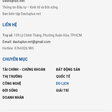
Dautuplus.net
Thông tin Đầu tư – Kinh tế và Đời sống
Ban biên tập Dautuplus.net
LIÊN HỆ
Trụ sở
: 139 Lý Chính Thắng, Phường Xuân Hòa, TP.HCM.
Email
:
dautuplus.net@gmail.com
Hotline: 0764.026.985
CHUYÊN MỤC
TÀI CHÍNH – CHỨNG KHOÁN
BẤT ĐỘNG SẢN
THỊ TRƯỜNG
QUỐC TẾ
CÔNG NGHỆ
DU LỊCH
ĐỜI SỐNG
GIẢI TRÍ
DOANH NHÂN