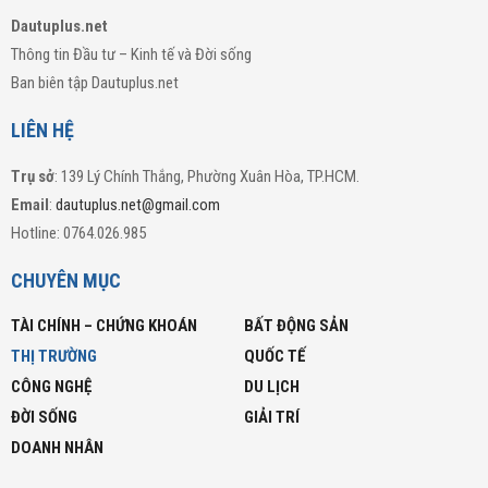
Dautuplus.net
Thông tin Đầu tư – Kinh tế và Đời sống
Ban biên tập Dautuplus.net
LIÊN HỆ
Trụ sở
: 139 Lý Chính Thắng, Phường Xuân Hòa, TP.HCM.
Email
:
dautuplus.net@gmail.com
Hotline: 0764.026.985
CHUYÊN MỤC
TÀI CHÍNH – CHỨNG KHOÁN
BẤT ĐỘNG SẢN
THỊ TRƯỜNG
QUỐC TẾ
CÔNG NGHỆ
DU LỊCH
ĐỜI SỐNG
GIẢI TRÍ
DOANH NHÂN