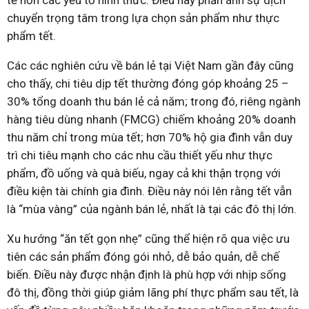
tế hơn các yếu tố hình thức. Điều này phản ánh sự dịch
chuyển trọng tâm trong lựa chọn sản phẩm như thực
phẩm tết.
Các các nghiên cứu về bán lẻ tại Việt Nam gần đây cũng
cho thấy, chi tiêu dịp tết thường đóng góp khoảng 25 –
30% tổng doanh thu bán lẻ cả năm; trong đó, riêng ngành
hàng tiêu dùng nhanh (FMCG) chiếm khoảng 20% doanh
thu năm chỉ trong mùa tết; hơn 70% hộ gia đình vẫn duy
trì chi tiêu mạnh cho các nhu cầu thiết yếu như thực
phẩm, đồ uống và quà biếu, ngay cả khi thận trọng với
điều kiện tài chính gia đình. Điều này nói lên rằng tết vẫn
là “mùa vàng” của ngành bán lẻ, nhất là tại các đô thị lớn.
Xu hướng “ăn tết gọn nhẹ” cũng thể hiện rõ qua việc ưu
tiên các sản phẩm đóng gói nhỏ, dễ bảo quản, dễ chế
biến. Điều này được nhận định là phù hợp với nhịp sống
đô thị, đồng thời giúp giảm lãng phí thực phẩm sau tết, là