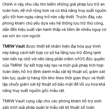
Chính vì vậy, nhu cầu tìm kiếm những giải pháp lưu trữ an
toàn hơn, dễ mở rộng hơn và có khả năng truy xuất nguồn
gốc tốt hơn ngày càng trở nên cấp thiết. Trước đây, các
phòng khám chủ yếu dựa vào hệ thống lưu trữ thủ công,
dẫn đến hiệu suất vận hành thấp và tiềm ẩn nhiều nguy cơ
sai sót do con người.
TMRW Vault
được thiết kế nhằm hiện đại hóa quy trình
này bằng cách kết hợp cơ sở hạ tầng lưu trữ đông lạnh
tiên tiến tại chỗ với nền tảng phần mềm ivfOS độc quyền
của TMRW. Sự kết hợp này tạo ra một giải pháp tích hợp
toàn diện, hỗ trợ định danh mẫu vật kỹ thuật số, giám sát
liên tục, quản lý hàng tồn kho theo thời gian thực và thiết
lập chuỗi giám sát kỹ thuật số bảo mật để tối ưu hóa khả
năng truy xuất nguồn gốc mẫu vật.
TMRW Vault cung cấp cho các phòng khám hỗ trợ sinh
sản một giải pháp quản lý mẫu vật kỹ thuật số toàn