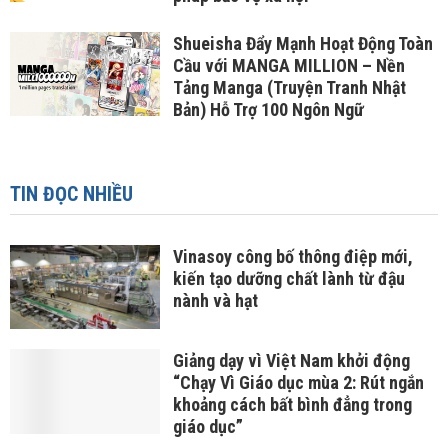
Shueisha Đẩy Mạnh Hoạt Động Toàn
Cầu với MANGA MILLION – Nền
Tảng Manga (Truyện Tranh Nhật
Bản) Hỗ Trợ 100 Ngôn Ngữ
TIN ĐỌC NHIỀU
Vinasoy công bố thông điệp mới,
kiến tạo dưỡng chất lành từ đậu
nành và hạt
Giảng dạy vì Việt Nam khởi động
“Chạy Vì Giáo dục mùa 2: Rút ngắn
khoảng cách bất bình đẳng trong
giáo dục”