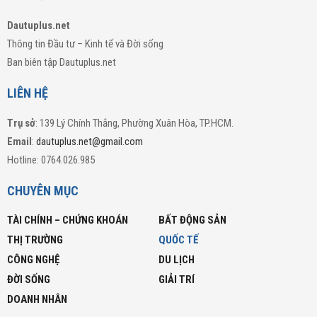
Dautuplus.net
Thông tin Đầu tư – Kinh tế và Đời sống
Ban biên tập Dautuplus.net
LIÊN HỆ
Trụ sở
: 139 Lý Chính Thắng, Phường Xuân Hòa, TP.HCM.
Email
:
dautuplus.net@gmail.com
Hotline: 0764.026.985
CHUYÊN MỤC
TÀI CHÍNH – CHỨNG KHOÁN
BẤT ĐỘNG SẢN
THỊ TRƯỜNG
QUỐC TẾ
CÔNG NGHỆ
DU LỊCH
ĐỜI SỐNG
GIẢI TRÍ
DOANH NHÂN