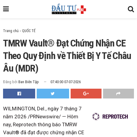
Trang chủ
»
TMRW Vault® Đạt Chứng Nhận CE
Theo Quy Định về Thiết Bị Y Tế Châu
Âu (MDR)
Đăng bởi
Ban Biên Tập
07:40:00 07-07-2026
WILMINGTON, Del.
,
ngày 7 tháng 7
năm 2026
/PRNewswire/ — Hôm
nay, Reprotech thông báo TMRW
Vault® đã đạt được chứng nhận CE