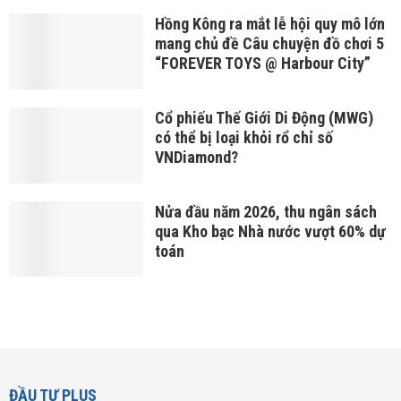
Hồng Kông ra mắt lễ hội quy mô lớn
mang chủ đề Câu chuyện đồ chơi 5
“FOREVER TOYS @ Harbour City”
Cổ phiếu Thế Giới Di Động (MWG)
có thể bị loại khỏi rổ chỉ số
VNDiamond?
Nửa đầu năm 2026, thu ngân sách
qua Kho bạc Nhà nước vượt 60% dự
toán
ĐẦU TƯ PLUS