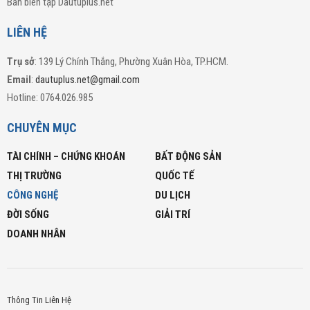
Ban biên tập Dautuplus.net
LIÊN HỆ
Trụ sở
: 139 Lý Chính Thắng, Phường Xuân Hòa, TP.HCM.
Email
:
dautuplus.net@gmail.com
Hotline: 0764.026.985
CHUYÊN MỤC
TÀI CHÍNH – CHỨNG KHOÁN
BẤT ĐỘNG SẢN
THỊ TRƯỜNG
QUỐC TẾ
CÔNG NGHỆ
DU LỊCH
ĐỜI SỐNG
GIẢI TRÍ
DOANH NHÂN
Thông Tin Liên Hệ