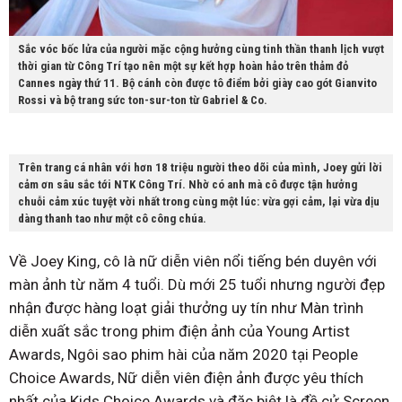
Sắc vóc bốc lửa của người mặc cộng hưởng cùng tinh thần thanh lịch vượt
thời gian từ Công Trí tạo nên một sự kết hợp hoàn hảo trên thảm đỏ
Cannes ngày thứ 11. Bộ cánh còn được tô điểm bởi giày cao gót Gianvito
Rossi và bộ trang sức ton-sur-ton từ Gabriel & Co.
Trên trang cá nhân với hơn 18 triệu người theo dõi của mình, Joey gửi lời
cảm ơn sâu sắc tới NTK Công Trí. Nhờ có anh mà cô được tận hưởng
chuỗi cảm xúc tuyệt vời nhất trong cùng một lúc: vừa gợi cảm, lại vừa dịu
dàng thanh tao như một cô công chúa.
Về Joey King, cô là nữ diễn viên nổi tiếng bén duyên với
màn ảnh từ năm 4 tuổi. Dù mới 25 tuổi nhưng người đẹp
nhận được hàng loạt giải thưởng uy tín như Màn trình
diễn xuất sắc trong phim điện ảnh của Young Artist
Awards, Ngôi sao phim hài của năm 2020 tại People
Choice Awards, Nữ diễn viên điện ảnh được yêu thích
nhất của Kids Choice Awards và đặc biệt là đề cử Screen