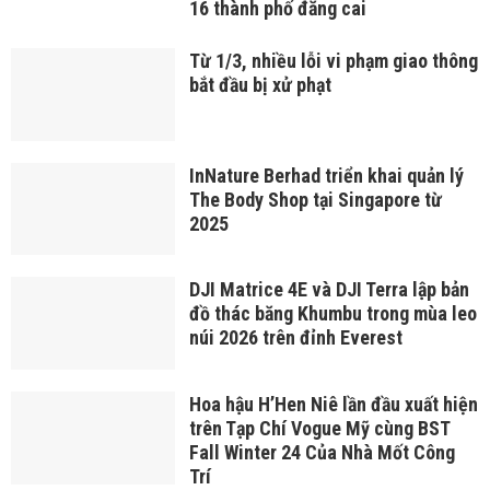
16 thành phố đăng cai
Từ 1/3, nhiều lỗi vi phạm giao thông
bắt đầu bị xử phạt
InNature Berhad triển khai quản lý
The Body Shop tại Singapore từ
2025
DJI Matrice 4E và DJI Terra lập bản
đồ thác băng Khumbu trong mùa leo
núi 2026 trên đỉnh Everest
Hoa hậu H’H­­­­en Niê lần đầu xuất hiện
trên Tạp Chí Vogue Mỹ cùng BST
Fall Winter 24 Của­­ Nhà Mốt Công
Trí