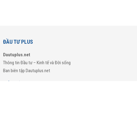
ĐẦU TƯ PLUS
Dautuplus.net
Thông tin Đầu tư – Kinh tế và Đời sống
Ban biên tập Dautuplus.net
LIÊN HỆ
Trụ sở
: 139 Lý Chính Thắng, Phường Xuân Hòa, TP.HCM.
Email
:
dautuplus.net@gmail.com
Hotline: 0764.026.985
CHUYÊN MỤC