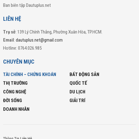
Ban biên tập Dautuplus.net
LIÊN HỆ
Trụ sở
: 139 Lý Chính Thắng, Phường Xuân Hòa, TP.HCM.
Email
:
dautuplus.net@gmail.com
Hotline: 0764.026.985
CHUYÊN MỤC
TÀI CHÍNH – CHỨNG KHOÁN
BẤT ĐỘNG SẢN
THỊ TRƯỜNG
QUỐC TẾ
CÔNG NGHỆ
DU LỊCH
ĐỜI SỐNG
GIẢI TRÍ
DOANH NHÂN
Thông Tin Liên Hệ