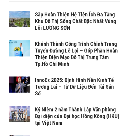
Sắp Hoàn Thiện Hệ Tiện Ích Đa Tầng
Khu Đô Thị Sống Chất Bậc Nhất Vùng
Lõi LƯƠNG SƠN
Khánh Thành Công Trình Chỉnh Trang
Tuyến Đường Lê Lợi – Góp Phần Hoàn
Thiện Diện Mạo Đô Thị Trung Tâm
Tp.Hồ Chí Minh
InnoEx 2025: Định Hình Nền Kinh Tế
Tương Lai – Từ Dữ Liệu Đến Tài Sản
Số
Kỷ Niệm 2 năm Thành Lập Văn phòng
Đại diện của Đại học Hồng Kông (HKU)
tại Việt Nam