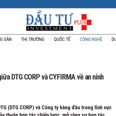
G SẢN
THỊ TRƯỜNG
QUỐC TẾ
CÔNG NGHỆ
DU
c giữa DTG CORP và CYFIRMA về an ninh
TG (DTG CORP) và Công ty hàng đầu trong lĩnh vực
ỏa thuận hợp tác chiến lược, mở rộng sự hợp tác