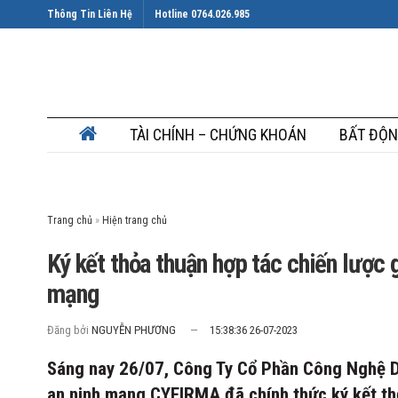
Thông Tin Liên Hệ
Hotline 0764.026.985
TÀI CHÍNH – CHỨNG KHOÁN
BẤT ĐỘN
Trang chủ
»
Ký kết thỏa thuận hợp tác chiến lượ
mạng
Đăng bởi
NGUYỄN PHƯƠNG
15:38:36 26-07-2023
Sáng nay 26/07, Công Ty Cổ Phần Công Nghệ D
an ninh mạng CYFIRMA đã chính thức ký kết th