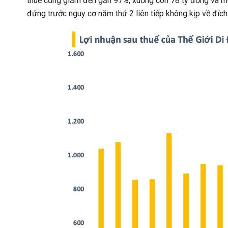
thuế cũng giảm đến gần 97%, xuống còn 78 tỷ đồng và mớ
đứng trước nguy cơ năm thứ 2 liên tiếp không kịp về đích