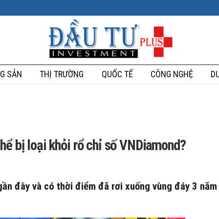
G SẢN
THỊ TRƯỜNG
QUỐC TẾ
CÔNG NGHỆ
DU
hể bị loại khỏi rổ chỉ số VNDiamond?
gần đây và có thời điểm đã rơi xuống vùng đáy 3 năm