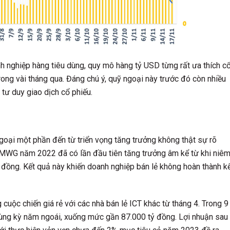
 nghiệp hàng tiêu dùng, quy mô hàng tỷ USD từng rất ưa thích c
ong vài tháng qua. Đáng chú ý, quỹ ngoại này trước đó còn nhiều
tư duy giao dịch cổ phiếu.
oại một phần đến từ triển vọng tăng trưởng không thật sự rõ
a MWG năm 2022 đã có lần đầu tiên tăng trưởng âm kể từ khi niê
đồng. Kết quả này khiến doanh nghiệp bán lẻ không hoàn thành k
cuộc chiến giá rẻ với các nhà bán lẻ ICT khác từ tháng 4. Trong 9
ng kỳ năm ngoái, xuống mức gần 87.000 tỷ đồng. Lợi nhuận sau