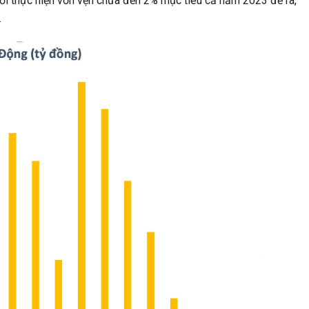
i thực hiện vỏn vẹn chưa đến 2% mục tiêu cả năm 2023 đề ra,
.