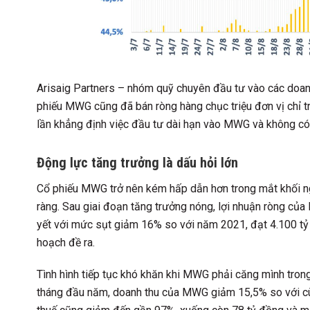
Arisaig Partners – nhóm quỹ chuyên đầu tư vào các doanh
phiếu MWG cũng đã bán ròng hàng chục triệu đơn vị chỉ tr
lần khẳng định việc đầu tư dài hạn vào MWG và không có 
Động lực tăng trưởng là dấu hỏi lớn
Cổ phiếu MWG trở nên kém hấp dẫn hơn trong mắt khối ng
ràng. Sau giai đoạn tăng trưởng nóng, lợi nhuận ròng củ
yết với mức sụt giảm 16% so với năm 2021, đạt 4.100 tỷ 
hoạch đề ra.
Tình hình tiếp tục khó khăn khi MWG phải căng mình trong 
tháng đầu năm, doanh thu của MWG giảm 15,5% so với cù