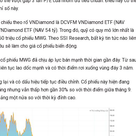
 thể vượt gấp 3 lần P/E của nhóm đủ tiêu chuẩn. Điều này có th
hỉ số này.
am chiếu theo rổ VNDiamond là DCVFM VNDiamond ETF (NAV
Diamond ETF (NAV 54 tỷ). Trong đó, quỹ có quy mô lớn nhất là
riệu cổ phiếu MWG. Theo SSI Research, bất kỳ tin tức nào liê
ều sẽ làm cho giá cổ phiếu biến động.
, cổ phiếu MWG đã chịu áp lực bán mạnh thời gian gần đây. Từ sa
 liên tục lao dốc mạnh và có thời điểm rơi xuống vùng đáy 3 năm.
ại và có dấu hiệu tiếp tục điều chỉnh. Cổ phiếu này hiện đang
ng nhưng vẫn thấp hơn gần 30% so với thời điểm giữa tháng 9.
ảng một nửa so với thời kỳ đỉnh cao.