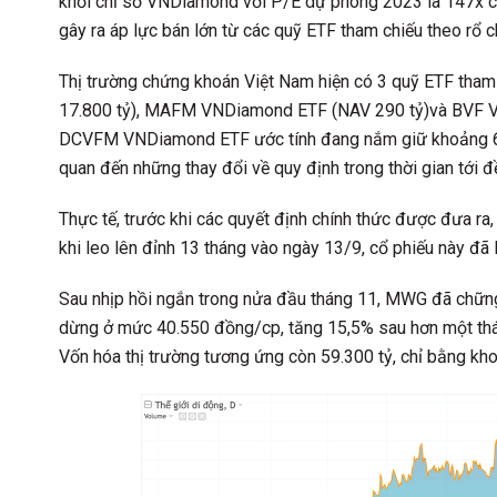
khỏi chỉ số VNDiamond với P/E dự phóng 2023 là 147x có
gây ra áp lực bán lớn từ các quỹ ETF tham chiếu theo rổ c
Thị trường chứng khoán Việt Nam hiện có 3 quỹ ETF th
17.800 tỷ), MAFM VNDiamond ETF (NAV 290 tỷ)và BVF VN
DCVFM VNDiamond ETF ước tính đang nắm giữ khoảng 60 t
quan đến những thay đổi về quy định trong thời gian tới đ
Thực tế, trước khi các quyết định chính thức được đưa ra
khi leo lên đỉnh 13 tháng vào ngày 13/9, cổ phiếu này đã
Sau nhịp hồi ngắn trong nửa đầu tháng 11, MWG đã chững l
dừng ở mức 40.550 đồng/cp, tăng 15,5% sau hơn một thá
Vốn hóa thị trường tương ứng còn 59.300 tỷ, chỉ bằng kho