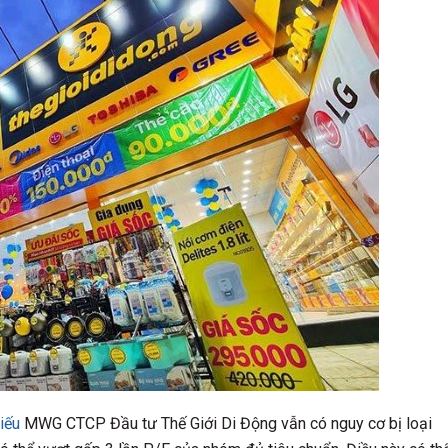
iếu
MWG CTCP Đầu tư Thế Giới Di Động vẫn có nguy cơ bị loại