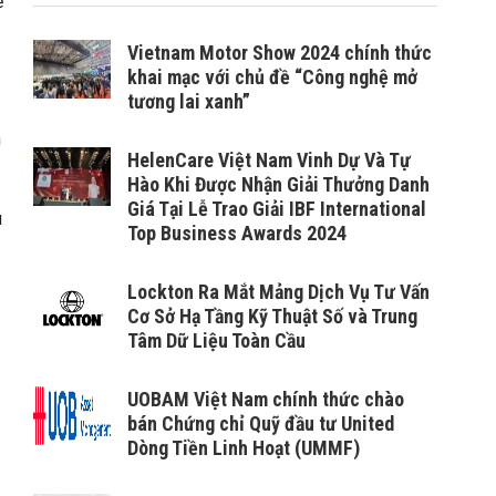
ể
Vietnam Motor Show 2024 chính thức
khai mạc với chủ đề “Công nghệ mở
tương lai xanh”
n
HelenCare Việt Nam Vinh Dự Và Tự
Hào Khi Được Nhận Giải Thưởng Danh
Giá Tại Lễ Trao Giải IBF International
u
Top Business Awards 2024
Lockton Ra Mắt Mảng Dịch Vụ Tư Vấn
Cơ Sở Hạ Tầng Kỹ Thuật Số và Trung
Tâm Dữ Liệu Toàn Cầu
UOBAM Việt Nam chính thức chào
bán Chứng chỉ Quỹ đầu tư United
Dòng Tiền Linh Hoạt (UMMF)