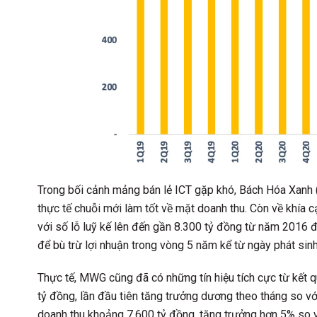
Trong bối cảnh mảng bán lẻ ICT gặp khó, Bách Hóa Xanh
thực tế chuỗi mới làm tốt về mặt doanh thu. Còn về khía 
với số lỗ luỹ kế lên đến gần 8.300 tỷ đồng từ năm 2016 
để bù trừ lợi nhuận trong vòng 5 năm kể từ ngày phát sinh
Thực tế, MWG cũng đã có những tín hiệu tích cực từ kết 
tỷ đồng, lần đầu tiên tăng trưởng dương theo tháng so v
doanh thu khoảng 7.600 tỷ đồng, tăng trưởng hơn 5% so 