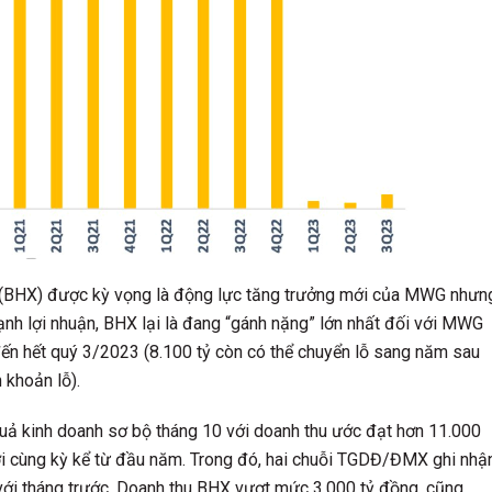
 (BHX) được kỳ vọng là động lực tăng trưởng mới của MWG nhưn
cạnh lợi nhuận, BHX lại là đang “gánh nặng” lớn nhất đối với MWG
đến hết quý 3/2023 (8.100 tỷ còn có thể chuyển lỗ sang năm sau
 khoản lỗ).
quả kinh doanh sơ bộ tháng 10 với doanh thu ước đạt hơn 11.000
ới cùng kỳ kể từ đầu năm. Trong đó, hai chuỗi TGDĐ/ĐMX ghi nhậ
với tháng trước. Doanh thu BHX vượt mức 3.000 tỷ đồng, cũng