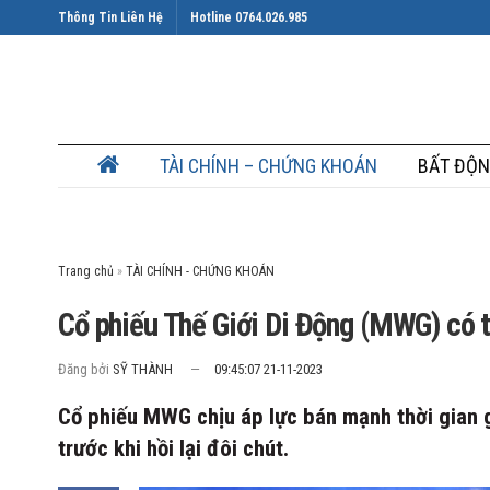
Thông Tin Liên Hệ
Hotline 0764.026.985
TÀI CHÍNH – CHỨNG KHOÁN
BẤT ĐỘN
Trang chủ
»
Cổ phiếu Thế Giới Di Động (MWG) có t
Đăng bởi
SỸ THÀNH
09:45:07 21-11-2023
Cổ phiếu MWG chịu áp lực bán mạnh thời gian 
trước khi hồi lại đôi chút.