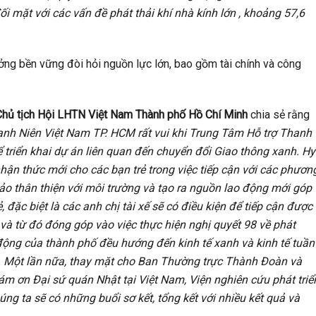
mặt với các vấn đề phát thải khí nhà kính lớn , khoảng 57,6
ưởng bền vững đòi hỏi nguồn lực lớn, bao gồm tài chính và công
Chủ tịch Hội LHTN Việt Nam Thành phố Hồ Chí Minh
chia sẻ rằng
anh Niên Việt Nam TP. HCM rất vui khi Trung Tâm Hỗ trợ Thanh
ể triển khai dự án liên quan đến chuyển đổi Giao thông xanh. Hy
hận thức mới cho các bạn trẻ trong việc tiếp cận với các phươn
bảo thân thiện với môi trường và tạo ra nguồn lao động mới góp
đặc biệt là các anh chị tài xế sẽ có điều kiện để tiếp cận được
 và từ đó đóng góp vào việc thực hiện nghị quyết 98 về phát
động của thành phố đều hướng đến kinh tế xanh và kinh tế tuần
g. Một lần nữa, thay mặt cho Ban Thường trực Thành Đoàn và
ám ơn Đại sứ quán Nhật tại Việt Nam, Viện nghiên cứu phát triể
g ta sẽ có những buổi sơ kết, tổng kết với nhiều kết quả và