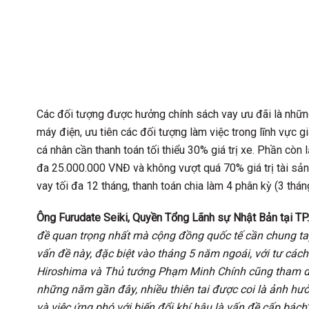
Các đối tượng được hưởng chính sách vay ưu đãi là nhữn
máy điện, ưu tiên các đối tượng làm việc trong lĩnh vực g
cá nhân cần thanh toán tối thiểu 30% giá trị xe. Phần còn
đa 25.000.000 VNĐ và không vượt quá 70% giá trị tài sản 
vay tối đa 12 tháng, thanh toán chia làm 4 phân kỳ (3 tháng
Ông Furudate Seiki, Quyền Tổng Lãnh sự Nhật Bản tại T
đề quan trọng nhất mà cộng đồng quốc tế cần chung ta
vấn đề này, đặc biệt vào tháng 5 năm ngoái, với tư cách
Hiroshima và Thủ tướng Phạm Minh Chính cũng tham dự, 
những năm gần đây, nhiều thiên tai được coi là ảnh hưở
và việc ứng phó với biến đổi khí hậu là vấn đề cấp bách”