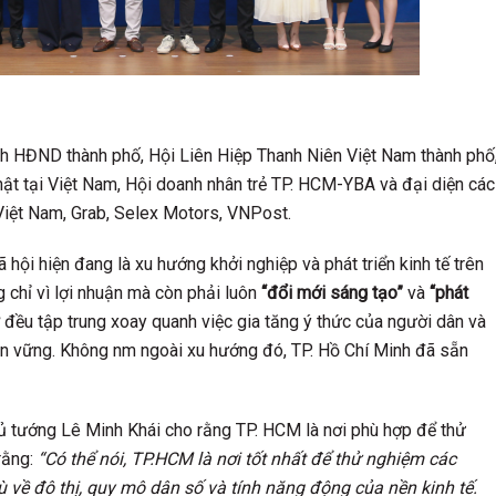
ch HĐND thành phố, Hội Liên Hiệp Thanh Niên Việt Nam thành phố
ật tại Việt Nam, Hội doanh nhân trẻ TP. HCM-YBA và đại diện các
Việt Nam, Grab, Selex Motors, VNPost.
 hội hiện đang là xu hướng khởi nghiệp và phát triển kinh tế trên
 chỉ vì lợi nhuận mà còn phải luôn
“đổi mới sáng tạo”
và
“phát
ợ đều tập trung xoay quanh việc gia tăng ý thức của người dân và
ế bền vững. Không nm ngoài xu hướng đó, TP. Hồ Chí Minh đã sẵn
ủ tướng Lê Minh Khái cho rằng TP. HCM là nơi phù hợp để thử
rằng:
“Có thể nói, TP.HCM là nơi tốt nhất để thử nghiệm các
ù về đô thị, quy mô dân số và tính năng động của nền kinh tế.