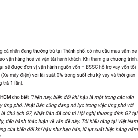
g cá nhân đang thường trú tại Thành phố, có nhu cầu mua sắm xe
iao vận hàng hoá và vận tải hành khách. Khi tham gia chương trình,
 lại sẽ được đơn vị vận hành nguồn vốn – BSSC hỗ trợ vay vốn tối
(Xe máy điện) với lãi suất 0% trong suốt chu kỳ vay và thời gian
 trả 1 lần).
P.HCM
cho biết
“Hiện nay, biến đổi khí hậu là một trong các vấn
y ứng phó. Nhật Bản cũng đang nỗ lực trong việc ứng phó với
 là Chủ tịch G7, Nhật Bản đã chủ trì Hội nghị thượng đỉnh G7 tại
tiến hành thảo luận về vấn đề này. Tôi hiểu rằng tại Việt Nam
ng của biến đổi khí hậu như hạn hán, lũ lụt xuất hiện hàng năm
.