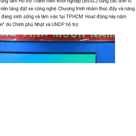
Trung tâm Hỗ trợ Thanh niên Khởi nghiệp (BSSC) cùng các đơn vị
, nền tảng đặt xe công nghệ. Chương trình nhằm thúc đẩy và năng
n đang sinh sống và làm việc tại TP.HCM. Hoạt động này nằm
ện” do Chính phủ Nhật và UNDP hỗ trợ.