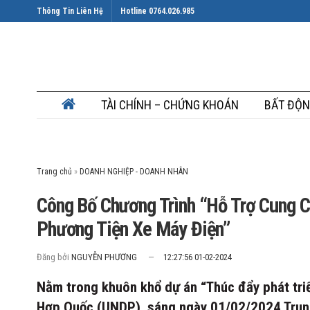
Thông Tin Liên Hệ
Hotline 0764.026.985
TÀI CHÍNH – CHỨNG KHOÁN
BẤT ĐỘN
Trang chủ
»
Công Bố Chương Trình “Hỗ Trợ Cung 
Phương Tiện Xe Máy Điện”
Đăng bởi
NGUYỄN PHƯƠNG
12:27:56 01-02-2024
Nằm trong khuôn khổ dự án “Thúc đẩy phát triể
Hợp Quốc (UNDP), sáng ngày 01/02/2024 Trung 