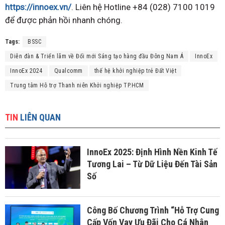
https://innoex.vn/
. Liên hệ Hotline +84 (028) 7100 1019
để được phản hồi nhanh chóng.
Tags:
BSSC
Diễn đàn & Triển lãm về Đổi mới Sáng tạo hàng đầu Đông Nam Á
InnoEx
InnoEx 2024
Qualcomm
thế hệ khởi nghiệp trẻ Đất Việt
Trung tâm Hỗ trợ Thanh niên Khởi nghiệp TP.HCM
TIN
LIÊN QUAN
InnoEx 2025: Định Hình Nền Kinh Tế
Tương Lai – Từ Dữ Liệu Đến Tài Sản
Số
Công Bố Chương Trình “Hỗ Trợ Cung
Cấp Vốn Vay Ưu Đãi Cho Cá Nhân