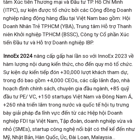
tâm Xúc tiến Thương mại và Đầu tư TP. Hồ Chí Minh
(ITPC), sự kiện được tổ chức bởi các Cộng đồng Doanh
nghiệp năng động hàng đầu tại Việt Nam bao gồm: Hội
Doanh Nhân Trẻ TP.HCM (YBA), Trung tâm Hỗ trợ Thanh
niên Khởi nghiệp TP.HCM (BSSC), Công ty Cổ phần Xúc
tiến Đầu tư và Hỗ trợ Doanh nghiệp IBP.
InnoEx 2024
nâng cấp gấp hai lần so với InnoEx 2023 về
hàm lượng nội dung kiến thức, cho đến quy mô tổ chức.
Sự kiện dự kiến tiếp đón +30,000 lượt khách tham dự,
trong đó bao gồm +4,000 CEOs, các cấp lãnh đạo, nhà
hoạch định chính sách, chuyên gia đầu ngành, +85 quỹ
đầu tư PE/ VC, +150 startups Việt Nam và Đông Nam Á,
+260 nhà triển lãm trong nước và quốc tế hội tụ trưng
bày giải pháp đa lĩnh vực đến từ các Hiệp hội Doanh
nghiệp FDI tại Việt Nam, Tập đoàn, doanh nghiệp vừa và
nhỏ (SMEs), startup công nghệ nổi bật có thể kể đến như
Mỹ, Nhật Bản, Hàn Quốc, Úc, Đài Loan, Malaysia…