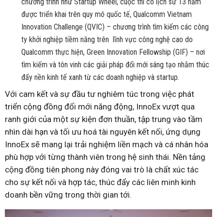
chương trình như Startup Wheel, cuộc thi có lịch sử 13 năm
được triển khai trên quy mô quốc tế, Qualcomm Vietnam
Innovation Challenge (QVIC) – chương trình tìm kiếm các công
ty khởi nghiệp tiềm năng trên lĩnh vực công nghệ cao do
Qualcomm thực hiện, Green Innovation Fellowship (GIF) – nơi
tìm kiếm và tôn vinh các giải pháp đổi mới sáng tạo nhằm thúc
đẩy nền kinh tế xanh từ các doanh nghiệp và startup.
Với cam kết và sự đầu tư nghiêm túc trong việc phát
triển cộng đồng đổi mới năng động, InnoEx vượt qua
ranh giới của một sự kiện đơn thuần, tập trung vào tầm
nhìn dài hạn và tối ưu hoá tài nguyên kết nối, ứng dụng
InnoEx sẽ mang lại trải nghiệm liền mạch và cá nhân hóa
phù hợp với từng thành viên trong hệ sinh thái. Nền tảng
cộng đồng tiên phong này đóng vai trò là chất xúc tác
cho sự kết nối và hợp tác, thúc đẩy các liên minh kinh
doanh bền vững trong thời gian tới.