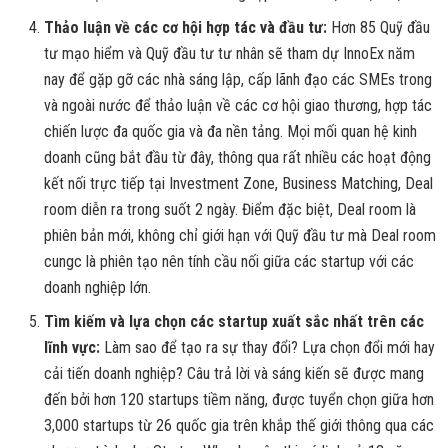
Thảo luận về các cơ hội hợp tác và đầu tư:
Hơn 85 Quỹ đầu
tư mạo hiểm và Quỹ đầu tư tư nhân sẽ tham dự InnoEx năm
nay để gặp gỡ các nhà sáng lập, cấp lãnh đạo các SMEs trong
và ngoài nước để thảo luận về các cơ hội giao thương, hợp tác
chiến lược đa quốc gia và đa nền tảng. Mọi mối quan hệ kinh
doanh cũng bắt đầu từ đây, thông qua rất nhiều các hoạt động
kết nối trực tiếp tại Investment Zone, Business Matching, Deal
room diễn ra trong suốt 2 ngày. Điểm đặc biệt, Deal room là
phiên bản mới, không chỉ giới hạn với Quỹ đầu tư mà Deal room
cungc là phiên tạo nên tính cầu nối giữa các startup với các
doanh nghiệp lớn.
Tìm kiếm và lựa chọn các startup xuất sắc nhất trên các
lĩnh vực:
Làm sao để tạo ra sự thay đổi? Lựa chọn đổi mới hay
cải tiến doanh nghiệp? Câu trả lời và sáng kiến sẽ được mang
đến bởi hơn 120 startups tiềm năng, được tuyển chọn giữa hơn
3,000 startups từ 26 quốc gia trên khắp thế giới thông qua các