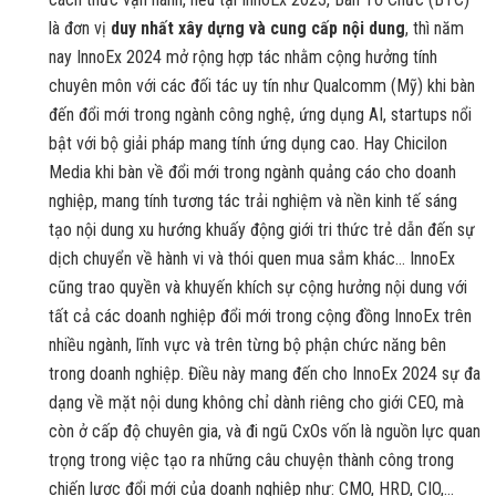
là đơn vị
duy nhất xây dựng và cung cấp nội dung
, thì năm
nay InnoEx 2024 mở rộng hợp tác nhằm cộng hưởng tính
chuyên môn với các đối tác uy tín như Qualcomm (Mỹ) khi bàn
đến đổi mới trong ngành công nghệ, ứng dụng AI, startups nổi
bật với bộ giải pháp mang tính ứng dụng cao. Hay Chicilon
Media khi bàn về đổi mới trong ngành quảng cáo cho doanh
nghiệp, mang tính tương tác trải nghiệm và nền kinh tế sáng
tạo nội dung xu hướng khuấy động giới tri thức trẻ dẫn đến sự
dịch chuyển về hành vi và thói quen mua sắm khác… InnoEx
cũng trao quyền và khuyến khích sự cộng hưởng nội dung với
tất cả các doanh nghiệp đổi mới trong cộng đồng InnoEx trên
nhiều ngành, lĩnh vực và trên từng bộ phận chức năng bên
trong doanh nghiệp. Điều này mang đến cho InnoEx 2024 sự đa
dạng về mặt nội dung không chỉ dành riêng cho giới CEO, mà
còn ở cấp độ chuyên gia, và đi ngũ CxOs vốn là nguồn lực quan
trọng trong việc tạo ra những câu chuyện thành công trong
chiến lược đổi mới của doanh nghiệp như: CMO, HRD, CIO,…