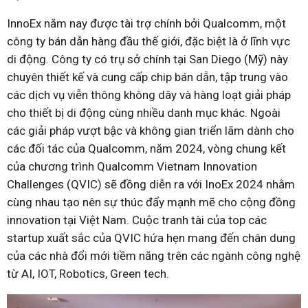
InnoEx năm nay được tài trợ chính bởi Qualcomm, một
công ty bán dẫn hàng đầu thế giới, đặc biệt là ở lĩnh vực
di động. Công ty có trụ sở chính tại San Diego (Mỹ) này
chuyên thiết kế và cung cấp chip bán dẫn, tập trung vào
các dịch vụ viễn thông không dây và hàng loạt giải pháp
cho thiết bị di động cùng nhiều danh mục khác. Ngoài
các giải pháp vượt bậc và không gian triển lãm dành cho
các đối tác của Qualcomm, năm 2024, vòng chung kết
của chương trình Qualcomm Vietnam Innovation
Challenges (QVIC) sẽ đồng diễn ra với InoEx 2024 nhằm
cùng nhau tạo nên sự thúc đẩy mạnh mẽ cho cộng đồng
innovation tại Việt Nam. Cuộc tranh tài của top các
startup xuất sắc của QVIC hứa hẹn mang đến chân dung
của các nhà đổi mới tiềm năng trên các ngành công nghệ
từ AI, IOT, Robotics, Green tech.