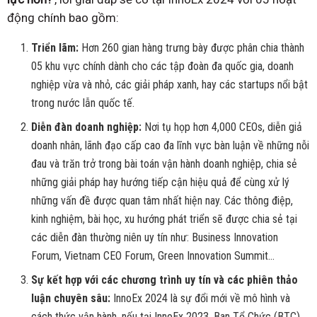
động chính bao gồm:
Triển lãm:
Hơn 260 gian hàng trưng bày được phân chia thành
05 khu vực chính dành cho các tập đoàn đa quốc gia, doanh
nghiệp vừa và nhỏ, các giải pháp xanh, hay các startups nổi bật
trong nước lẫn quốc tế.
Diễn đàn doanh nghiệp:
Nơi tụ họp hơn 4,000 CEOs, diễn giả
doanh nhân, lãnh đạo cấp cao đa lĩnh vực bàn luận về những nỗi
đau và trăn trở trong bài toán vận hành doanh nghiệp, chia sẻ
những giải pháp hay hướng tiếp cận hiệu quả để cùng xử lý
những vấn đề được quan tâm nhất hiện nay. Các thông điệp,
kinh nghiệm, bài học, xu hướng phát triển sẽ được chia sẻ tại
các diễn đàn thường niên uy tín như: Business Innovation
Forum, Vietnam CEO Forum, Green Innovation Summit…
Sự kết hợp với các chương trình uy tín và các phiên thảo
luận chuyên sâu:
InnoEx 2024 là sự đổi mới về mô hình và
cách thức vận hành, nếu tại InnoEx 2023, Ban Tổ Chức (BTC)