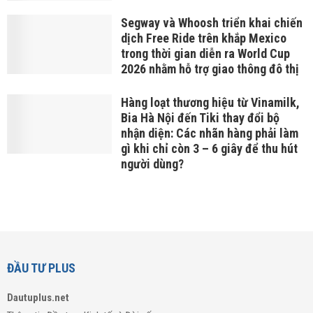
Segway và Whoosh triển khai chiến
dịch Free Ride trên khắp Mexico
trong thời gian diễn ra World Cup
2026 nhằm hỗ trợ giao thông đô thị
Hàng loạt thương hiệu từ Vinamilk,
Bia Hà Nội đến Tiki thay đổi bộ
nhận diện: Các nhãn hàng phải làm
gì khi chỉ còn 3 – 6 giây để thu hút
người dùng?
ĐẦU TƯ PLUS
Dautuplus.net