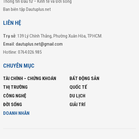
Thông tin Đầu tư – Kinh tế và Đời sống
Ban biên tập Dautuplus.net
LIÊN HỆ
Trụ sở
: 139 Lý Chính Thắng, Phường Xuân Hòa, TP.HCM.
Email
:
dautuplus.net@gmail.com
Hotline: 0764.026.985
CHUYÊN MỤC
TÀI CHÍNH – CHỨNG KHOÁN
BẤT ĐỘNG SẢN
THỊ TRƯỜNG
QUỐC TẾ
CÔNG NGHỆ
DU LỊCH
ĐỜI SỐNG
GIẢI TRÍ
DOANH NHÂN